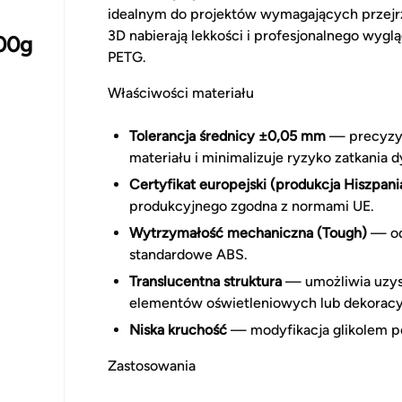
idealnym do projektów wymagających przejrzy
3D nabierają lekkości i profesjonalnego wyg
00g
PETG.
Właściwości materiału
Tolerancja średnicy ±0,05 mm
— precyzyj
materiału i minimalizuje ryzyko zatkania d
Certyfikat europejski (produkcja Hiszpani
produkcyjnego zgodna z normami UE.
Wytrzymałość mechaniczna (Tough)
— odp
standardowe ABS.
Translucentna struktura
— umożliwia uzysk
elementów oświetleniowych lub dekoracy
Niska kruchość
— modyfikacja glikolem po
Zastosowania