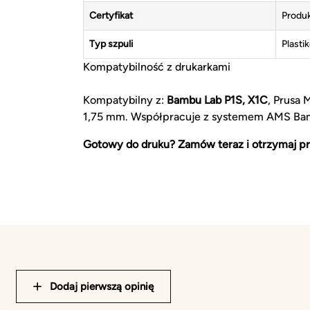
Certyfikat
Produk
Typ szpuli
Plasti
Kompatybilność z drukarkami
Kompatybilny z:
Bambu Lab P1S, X1C
, Prusa 
1,75 mm. Współpracuje z systemem AMS Ba
Gotowy do druku? Zamów teraz i otrzymaj pr
Dodaj pierwszą opinię