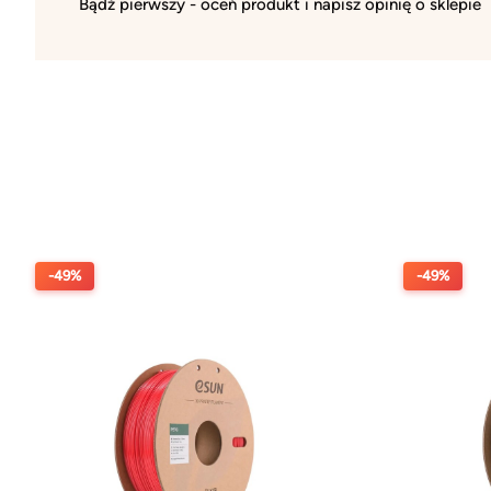
Bądź pierwszy - oceń produkt i napisz opinię o sklepie
-49%
-49%