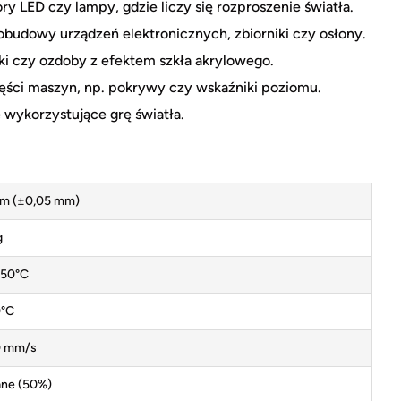
y LED czy lampy, gdzie liczy się rozproszenie światła.
budowy urządzeń elektronicznych, zbiorniki czy osłony.
ki czy ozdoby z efektem szkła akrylowego.
ęści maszyn, np. pokrywy czy wskaźniki poziomu.
e wykorzystujące grę światła.
mm (±0,05 mm)
g
50°C
°C
 mm/s
ane (50%)