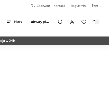
Blog→
Zadzwoń
Kontakt
Regulamin
Marki
altway.pl→
 24h