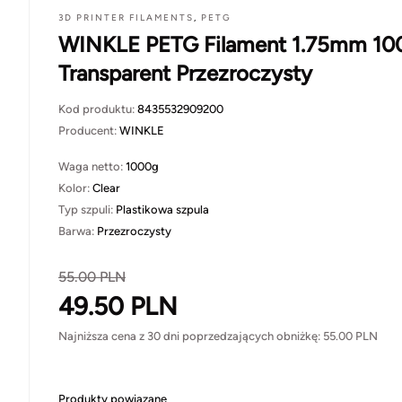
3D PRINTER FILAMENTS
,
PETG
WINKLE PETG Filament 1.75mm 10
Transparent Przezroczysty
Kod produktu:
8435532909200
Producent:
WINKLE
Waga netto:
1000g
Kolor:
Clear
Typ szpuli:
Plastikowa szpula
Barwa:
Przezroczysty
55.00
PLN
49.50
PLN
Najniższa cena z 30 dni poprzedzających obniżkę:
55.00
PLN
Produkty powiązane