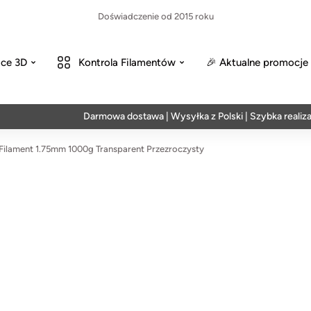
Doświadczenie od 2015 roku
ce 3D
Kontrola Filamentów
🎉 Aktualne promocje
Darmowa dostawa | Wysyłka z Polski | Szybka realizacja w
ilament 1.75mm 1000g Transparent Przezroczysty