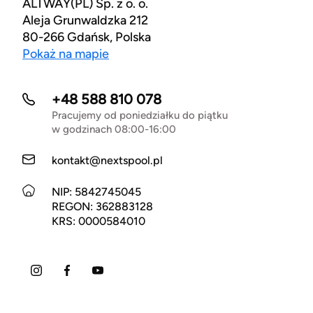
ALTWAY(PL) Sp. z o. o.
Aleja Grunwaldzka 212
80-266 Gdańsk, Polska
Pokaż na mapie
+48 588 810 078
Pracujemy od poniedziałku do piątku
w godzinach 08:00-16:00
kontakt@nextspool.pl
NIP: 5842745045
REGON: 362883128
KRS: 0000584010