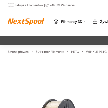
🇵🇱 Fabryka Filamentów | 📦 24h | 💬 Wsparcie
Filamenty 3D
Żywi
Strona główna
3D Printer Filaments
PETG
WINKLE PETG F