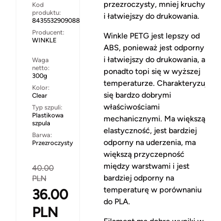
przezroczysty, mniej kruchy
Kod
produktu:
i łatwiejszy do drukowania.
8435532909088
Producent:
Winkle PETG jest lepszy od
WINKLE
ABS, ponieważ jest odporny
i łatwiejszy do drukowania, a
Waga
netto:
ponadto topi się w wyższej
300g
temperaturze. Charakteryzuje
Kolor:
się bardzo dobrymi
Clear
właściwościami
Typ szpuli:
Plastikowa
mechanicznymi. Ma większą
szpula
elastyczność, jest bardziej
Barwa:
odporny na uderzenia, ma
Przezroczysty
większą przyczepność
między warstwami i jest
40.00
bardziej odporny na
PLN
temperaturę w porównaniu
36.00
do PLA.
PLN