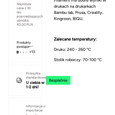
Filament ma dobre wyniki w
Najniższa
drukach na drukarkach
cena z 30
Bambu lab, Prusa, Creality,
dni
poprzedzających
Kingroon, BIQU.
obniżkę:
40.00
PLN
Zalecane temperatury:
Produkty
powiązane
Druku: 240 - 260 °C
+13
Stolik roboczy: 70-100 °C
Przesyłka
standardowa
Bezpłatnie
U ciebie w
1-2 dni!
Informacje o
importerze