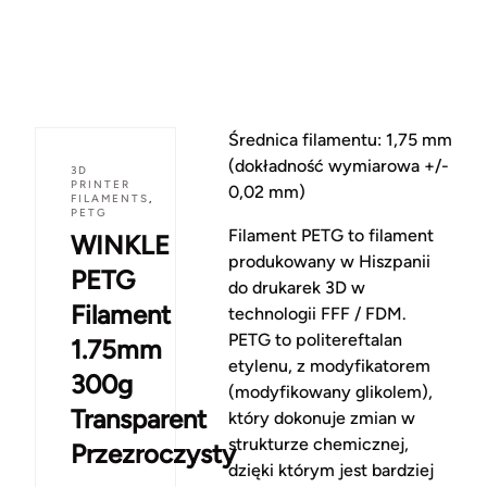
Średnica filamentu: 1,75 mm
(dokładność wymiarowa +/-
3D
PRINTER
0,02 mm)
FILAMENTS
,
PETG
Filament PETG to filament
WINKLE
produkowany w Hiszpanii
PETG
do drukarek 3D w
Filament
technologii FFF / FDM.
PETG to politereftalan
1.75mm
etylenu, z modyfikatorem
300g
(modyfikowany glikolem),
Transparent
który dokonuje zmian w
strukturze chemicznej,
Przezroczysty
dzięki którym jest bardziej