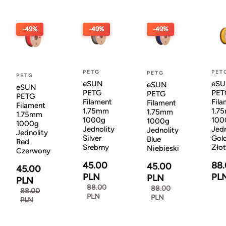
-49%
-49%
-49%
PETG
PET
PETG
PETG
eSUN
eS
eSUN
eSUN
PETG
PET
PETG
PETG
Filament
Fila
Filament
Filament
1.75mm
1.7
1.75mm
1.75mm
1000g
100
1000g
1000g
Jednolity
Jedn
Jednolity
Jednolity
Silver
Gol
Blue
Red
Srebrny
Zło
Niebieski
Czerwony
45.00
88
45.00
45.00
PLN
PL
PLN
PLN
88.00
88.00
88.00
PLN
PLN
PLN