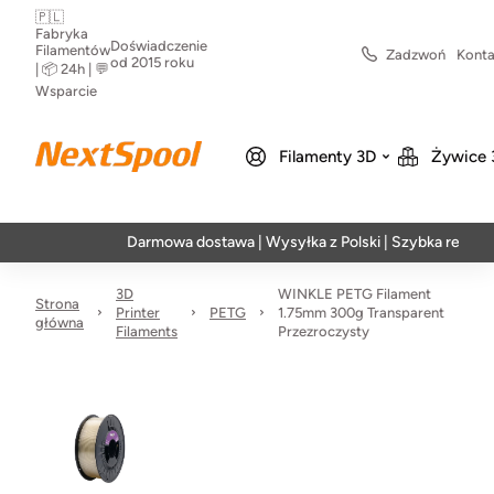
🇵🇱
Fabryka
Doświadczenie
Filamentów
Zadzwoń
Konta
od 2015 roku
| 📦 24h | 💬
Wsparcie
Filamenty 3D
Żywice 
Darmowa dostawa | Wysyłka z Polski | Szybka realizacja w 
3D
WINKLE PETG Filament
Strona
Printer
PETG
1.75mm 300g Transparent
główna
Filaments
Przezroczysty