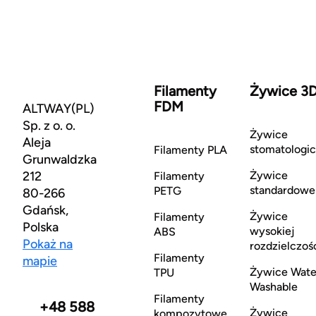
Filamenty
Żywice 3
FDM
ALTWAY(PL)
Sp. z o. o.
Żywice
Aleja
stomatologi
Filamenty PLA
Grunwaldzka
212
Żywice
Filamenty
standardowe
PETG
80-266
Gdańsk,
Żywice
Filamenty
Polska
wysokiej
ABS
Pokaż na
rozdzielczoś
Filamenty
mapie
Żywice Wate
TPU
Washable
Filamenty
+48 588
Żywice
kompozytowe