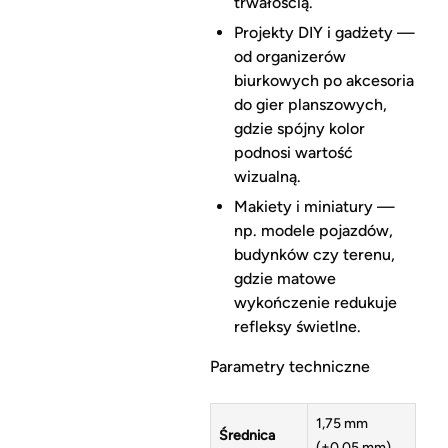
trwałością.
Projekty DIY i gadżety —
od organizerów
biurkowych po akcesoria
do gier planszowych,
gdzie spójny kolor
podnosi wartość
wizualną.
Makiety i miniatury —
np. modele pojazdów,
budynków czy terenu,
gdzie matowe
wykończenie redukuje
refleksy świetlne.
Parametry techniczne
1,75 mm
Średnica
(±0,05 mm)