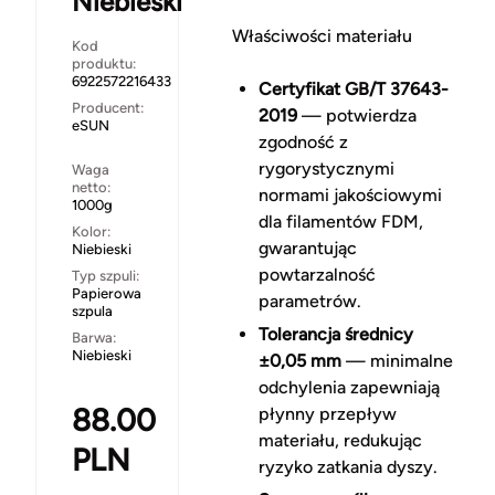
Niebieski
Właściwości materiału
Kod
produktu:
6922572216433
Certyfikat GB/T 37643-
Producent:
2019
— potwierdza
eSUN
zgodność z
rygorystycznymi
Waga
netto:
normami jakościowymi
1000g
dla filamentów FDM,
Kolor:
gwarantując
Niebieski
powtarzalność
Typ szpuli:
Papierowa
parametrów.
szpula
Tolerancja średnicy
Barwa:
Niebieski
±0,05 mm
— minimalne
odchylenia zapewniają
88.00
płynny przepływ
materiału, redukując
PLN
ryzyko zatkania dyszy.