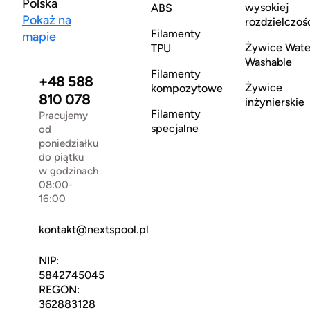
Polska
wysokiej
ABS
Pokaż na
rozdzielczoś
Filamenty
mapie
Żywice Wate
TPU
Washable
Filamenty
+48 588
Żywice
kompozytowe
810 078
inżynierskie
Filamenty
Pracujemy
specjalne
od
poniedziałku
do piątku
w godzinach
08:00-
16:00
kontakt@nextspool.pl
NIP:
5842745045
REGON:
362883128