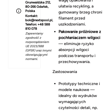
wagę opakowania i
Grunwaldzka 212,
ułatwia recykling, a
80-266 Gdańsk,
Polska
gumowany brzeg chroni
Kontakt:
filament przed
bok@nextspool.pl,
uszkodzeniami.
Telefon: +48 588
810 078
Pakowanie próżniowe z
Zapewniamy
pochłaniaczem wilgoci
zgodność z
rozporządzeniem
— eliminuje ryzyko
UE 2023/988
absorpcji wilgoci
(GPSR) oraz innymi
obowiązującymi
podczas transportu i
normami.
przechowywania.
Zastosowania
Prototypy techniczne i
modele naukowe —
idealny do wydruków
wymagających
czytelności detali, np.