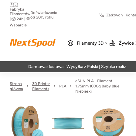
🇵🇱
Fabryka
Doświadczenie
Filamentów
Zadzwoń
Konta
od 2015 roku
| 📦 24h | 💬
Wsparcie
Filamenty 3D
Żywice 
Darmowa dostawa | Wysyłka z Polski | Szybka realizacja w 24h
eSUN PLA+ Filament
Strona
3D Printer
PLA
1.75mm 1000g Baby Blue
główna
Filaments
Niebieski