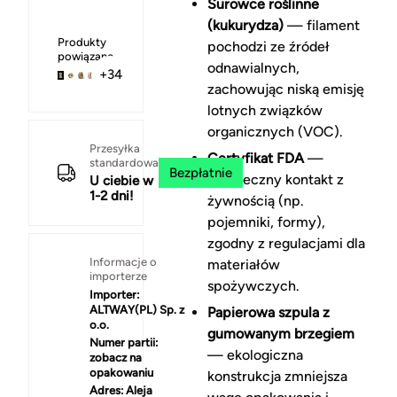
Surowce roślinne
(kukurydza)
— filament
Produkty
pochodzi ze źródeł
powiązane
odnawialnych,
+34
zachowując niską emisję
lotnych związków
organicznych (VOC).
Przesyłka
Certyfikat FDA
—
standardowa
Bezpłatnie
bezpieczny kontakt z
U ciebie w
1-2 dni!
żywnością (np.
pojemniki, formy),
zgodny z regulacjami dla
Informacje o
materiałów
importerze
spożywczych.
Importer:
ALTWAY(PL) Sp. z
Papierowa szpula z
o.o.
gumowanym brzegiem
Numer partii:
— ekologiczna
zobacz na
opakowaniu
konstrukcja zmniejsza
Adres:
Aleja