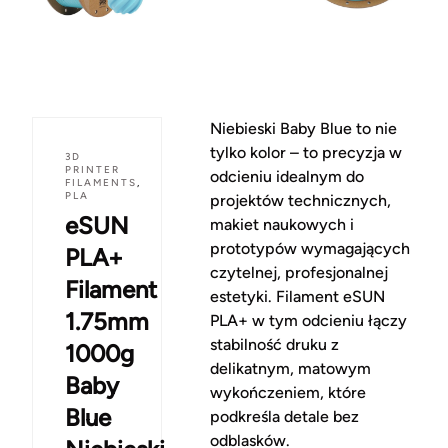
Niebieski Baby Blue to nie
tylko kolor – to precyzja w
3D
PRINTER
odcieniu idealnym do
FILAMENTS
,
PLA
projektów technicznych,
eSUN
makiet naukowych i
prototypów wymagających
PLA+
czytelnej, profesjonalnej
Filament
estetyki. Filament eSUN
1.75mm
PLA+ w tym odcieniu łączy
stabilność druku z
1000g
delikatnym, matowym
Baby
wykończeniem, które
Blue
podkreśla detale bez
odblasków.