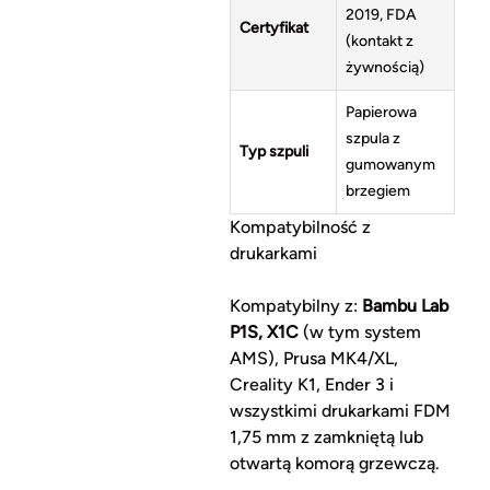
2019, FDA
Certyfikat
(kontakt z
żywnością)
Papierowa
szpula z
Typ szpuli
gumowanym
brzegiem
Kompatybilność z
drukarkami
Kompatybilny z:
Bambu Lab
P1S, X1C
(w tym system
AMS), Prusa MK4/XL,
Creality K1, Ender 3 i
wszystkimi drukarkami FDM
1,75 mm z zamkniętą lub
otwartą komorą grzewczą.