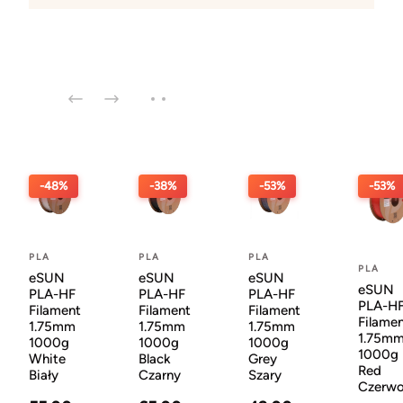
-48%
-38%
-53%
-53%
PLA
PLA
PLA
PLA
eSUN
eSUN
eSUN
eSUN
PLA-HF
PLA-HF
PLA-HF
PLA-H
Filament
Filament
Filament
Filame
1.75mm
1.75mm
1.75mm
1.75m
1000g
1000g
1000g
1000g
White
Black
Grey
Red
Biały
Czarny
Szary
Czerw