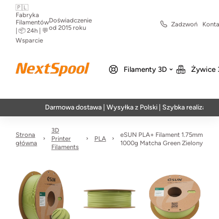
🇵🇱
Fabryka
Doświadczenie
Filamentów
Zadzwoń
Konta
od 2015 roku
| 📦 24h | 💬
Wsparcie
Filamenty 3D
Żywice 
Darmowa dostawa | Wysyłka z Polski | Szybka realizacja w 24h
3D
Strona
eSUN PLA+ Filament 1.75mm
Printer
PLA
główna
1000g Matcha Green Zielony
Filaments