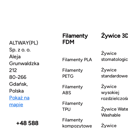
Filamenty
Żywice 3
FDM
ALTWAY(PL)
Sp. z o. o.
Żywice
Aleja
stomatologi
Filamenty PLA
Grunwaldzka
212
Żywice
Filamenty
standardowe
PETG
80-266
Gdańsk,
Żywice
Filamenty
Polska
wysokiej
ABS
Pokaż na
rozdzielczoś
Filamenty
mapie
Żywice Wate
TPU
Washable
Filamenty
+48 588
Żywice
kompozytowe