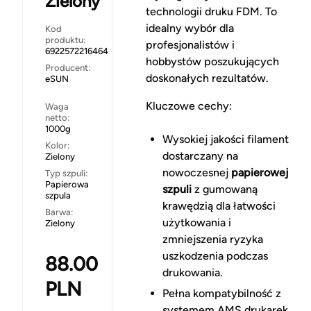
Zielony
technologii druku FDM. To
idealny wybór dla
Kod
produktu:
profesjonalistów i
6922572216464
hobbystów poszukujących
Producent:
doskonałych rezultatów.
eSUN
Kluczowe cechy:
Waga
netto:
1000g
Wysokiej jakości filament
Kolor:
dostarczany na
Zielony
nowoczesnej
papierowej
Typ szpuli:
Papierowa
szpuli
z gumowaną
szpula
krawędzią dla łatwości
Barwa:
użytkowania i
Zielony
zmniejszenia ryzyka
uszkodzenia podczas
88.00
drukowania.
PLN
Pełna kompatybilność z
systemem AMS drukarek