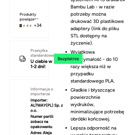
Bambu Lab - w razie
potrzeby można
Produkty
powiązane
drukować 3D plastikowe
+34
adaptery (link do pliku
STL dostępny na
życzenie).
Przesyłka
Wyjątkowa
standardowa
Bezpłatnie
wytrzymałość - do 10
U ciebie w
razy większa niż w
1-2 dni!
przypadku
standardowego PLA.
Informacje o
Gładkie i błyszczące
importerze
powierzchnie
Importer:
wydruków,
ALTWAY(PL) Sp. z
o.o.
minimalizujące potrzebę
Numer partii:
obróbki końcowej.
zobacz na
opakowaniu
Lepsza odporność na
Adres:
Aleja