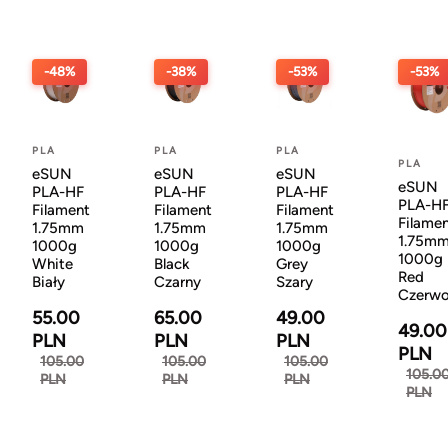
-48%
-38%
-53%
-53%
PLA
PLA
PLA
PLA
eSUN
eSUN
eSUN
eSUN
PLA-HF
PLA-HF
PLA-HF
PLA-H
Filament
Filament
Filament
Filame
1.75mm
1.75mm
1.75mm
1.75m
1000g
1000g
1000g
1000g
White
Black
Grey
Red
Biały
Czarny
Szary
Czerw
55.00
65.00
49.00
49.00
PLN
PLN
PLN
PLN
105.00
105.00
105.00
105.0
PLN
PLN
PLN
PLN