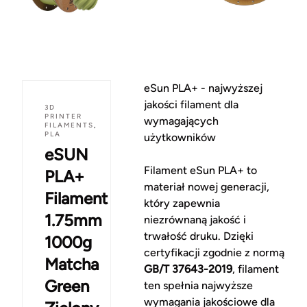
eSun PLA+ - najwyższej
jakości filament dla
3D
PRINTER
wymagających
FILAMENTS
,
PLA
użytkowników
eSUN
Filament eSun PLA+ to
PLA+
materiał nowej generacji,
Filament
który zapewnia
1.75mm
niezrównaną jakość i
trwałość druku. Dzięki
1000g
certyfikacji zgodnie z normą
Matcha
GB/T 37643-2019
, filament
Green
ten spełnia najwyższe
wymagania jakościowe dla