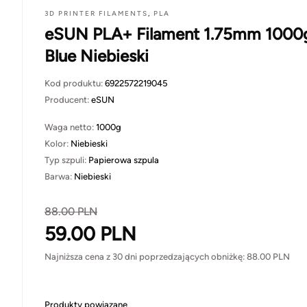
3D PRINTER FILAMENTS
,
PLA
eSUN PLA+ Filament 1.75mm 1000
Blue Niebieski
Kod produktu:
6922572219045
Producent:
eSUN
Waga netto:
1000g
Kolor:
Niebieski
Typ szpuli:
Papierowa szpula
Barwa:
Niebieski
88.00
PLN
59.00
PLN
Najniższa cena z 30 dni poprzedzających obniżkę:
88.00
PLN
Produkty powiązane