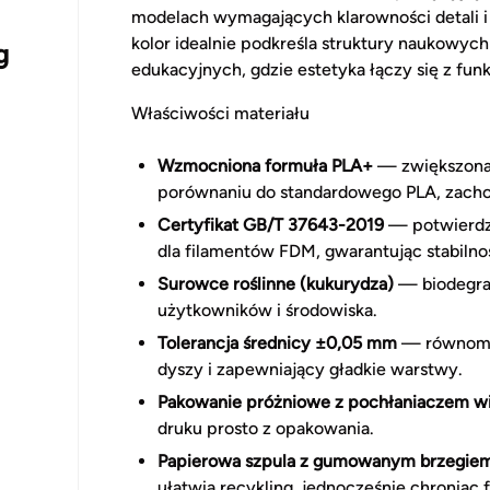
modelach wymagających klarowności detali i
kolor idealnie podkreśla struktury naukowy
g
edukacyjnych, gdzie estetyka łączy się z funk
Właściwości materiału
Wzmocniona formuła PLA+
— zwiększona 
porównaniu do standardowego PLA, zacho
Certyfikat GB/T 37643-2019
— potwierdz
dla filamentów FDM, gwarantując stabiln
Surowce roślinne (kukurydza)
— biodegrad
użytkowników i środowiska.
Tolerancja średnicy ±0,05 mm
— równomie
dyszy i zapewniający gładkie warstwy.
Pakowanie próżniowe z pochłaniaczem wi
druku prosto z opakowania.
Papierowa szpula z gumowanym brzegie
ułatwia recykling, jednocześnie chroniąc 