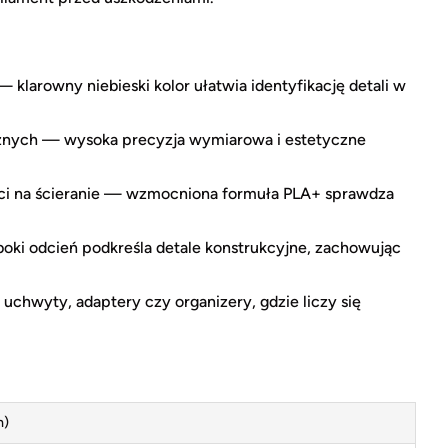
klarowny niebieski kolor ułatwia identyfikację detali w
znych — wysoka precyzja wymiarowa i estetyczne
ci na ścieranie — wzmocniona formuła PLA+ sprawdza
oki odcień podkreśla detale konstrukcyjne, zachowując
hwyty, adaptery czy organizery, gdzie liczy się
m)