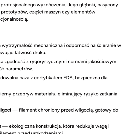
 profesjonalnego wykończenia. Jego głęboki, nasycony
ch prototypów, części maszyn czy elementów
cjonalnością.
wytrzymałość mechaniczna i odporność na ścieranie w
wując łatwość druku.
a zgodność z rygorystycznymi normami jakościowymi
ość parametrów.
owalna baza z certyfikatem FDA, bezpieczna dla
rny przepływ materiału, eliminujący ryzyko zatkania
lgoci
— filament chroniony przed wilgocią, gotowy do
m
— ekologiczna konstrukcja, która redukuje wagę i
filament przed uszkodzeniami.