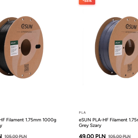
-53%
PLA
F Filament 1.75mm 1000g
eSUN PLA-HF Filament 1.7
y
Grey Szary
N
49.00 PLN
105.00 PLN
105.00 PLN