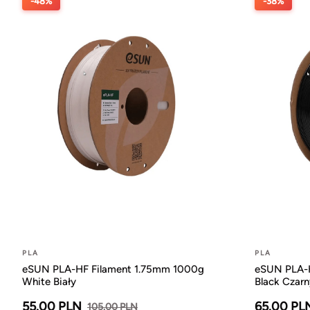
-48%
-38%
PLA
PLA
eSUN PLA-HF Filament 1.75mm 1000g
eSUN PLA-H
White Biały
Black Czarn
55.00 PLN
65.00 PL
105.00 PLN