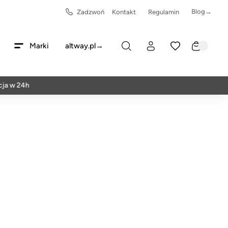
Blog→
Zadzwoń
Kontakt
Regulamin
Marki
altway.pl→
24h