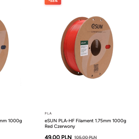
-53%
PLA
5mm 1000g
eSUN PLA-HF Filament 1.75mm 1000g
Red Czerwony
49.00 PLN
105.00 PLN