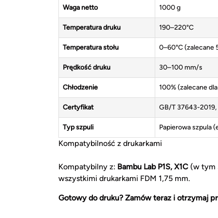
Waga netto
1000 g
Temperatura druku
190–220°C
Temperatura stołu
0–60°C (zalecane 5
Prędkość druku
30–100 mm/s
Chłodzenie
100% (zalecane dla
Certyfikat
GB/T 37643-2019, 
Typ szpuli
Papierowa szpula 
Kompatybilność z drukarkami
Kompatybilny z:
Bambu Lab P1S, X1C
(w tym s
wszystkimi drukarkami FDM 1,75 mm.
Gotowy do druku? Zamów teraz i otrzymaj pr