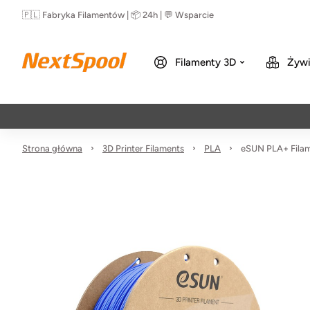
🇵🇱 Fabryka Filamentów | 📦 24h | 💬 Wsparcie
Filamenty 3D
Żywi
Strona główna
3D Printer Filaments
PLA
eSUN PLA+ Filam