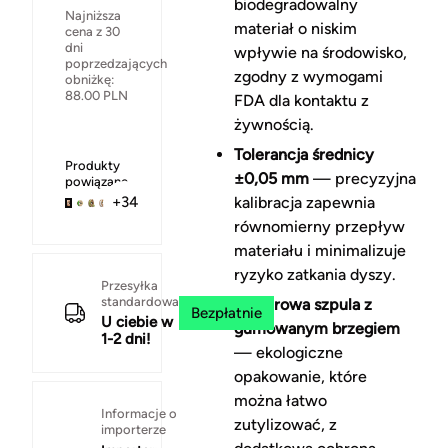
biodegradowalny
Najniższa
materiał o niskim
cena z 30
dni
wpływie na środowisko,
poprzedzających
zgodny z wymogami
obniżkę:
88.00
PLN
FDA dla kontaktu z
żywnością.
Tolerancja średnicy
Produkty
±0,05 mm
— precyzyjna
powiązane
kalibracja zapewnia
+34
równomierny przepływ
materiału i minimalizuje
ryzyko zatkania dyszy.
Przesyłka
standardowa
Papierowa szpula z
Bezpłatnie
U ciebie w
gumowanym brzegiem
1-2 dni!
— ekologiczne
opakowanie, które
można łatwo
Informacje o
zutylizować, z
importerze