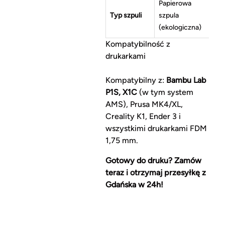
Papierowa
Typ szpuli
szpula
(ekologiczna)
Kompatybilność z
drukarkami
Kompatybilny z:
Bambu Lab
P1S, X1C
(w tym system
AMS), Prusa MK4/XL,
Creality K1, Ender 3 i
wszystkimi drukarkami FDM
1,75 mm.
Gotowy do druku? Zamów
teraz i otrzymaj przesyłkę z
Gdańska w 24h!