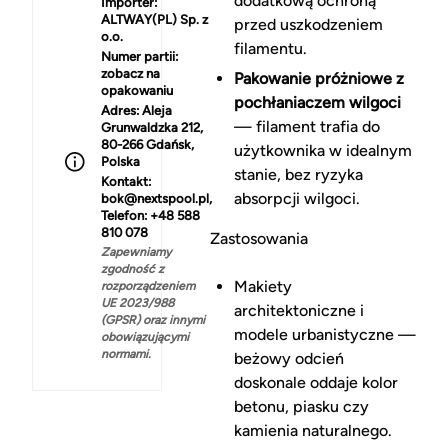
dodatkową ochroną
Importer:
ALTWAY(PL) Sp. z
przed uszkodzeniem
o.o.
filamentu.
Numer partii:
zobacz na
Pakowanie próżniowe z
opakowaniu
pochłaniaczem wilgoci
Adres:
Aleja
— filament trafia do
Grunwaldzka 212,
80-266 Gdańsk,
użytkownika w idealnym
Polska
stanie, bez ryzyka
Kontakt:
absorpcji wilgoci.
bok@nextspool.pl,
Telefon: +48 588
810 078
Zastosowania
Zapewniamy
zgodność z
Makiety
rozporządzeniem
UE 2023/988
architektoniczne i
(GPSR) oraz innymi
modele urbanistyczne —
obowiązującymi
normami.
beżowy odcień
doskonale oddaje kolor
betonu, piasku czy
kamienia naturalnego.