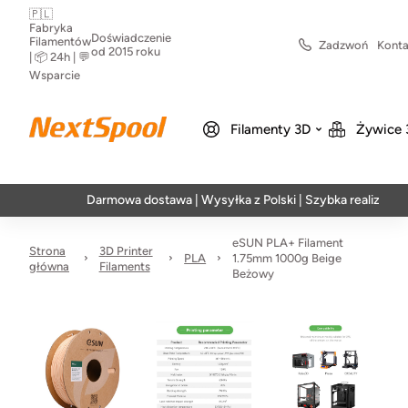
🇵🇱
Fabryka
Doświadczenie
Filamentów
Zadzwoń
Konta
od 2015 roku
| 📦 24h | 💬
Wsparcie
Filamenty 3D
Żywice 
Darmowa dostawa | Wysyłka z Polski | Szybka realizacja w 24h
eSUN PLA+ Filament
Strona
3D Printer
PLA
1.75mm 1000g Beige
główna
Filaments
Beżowy