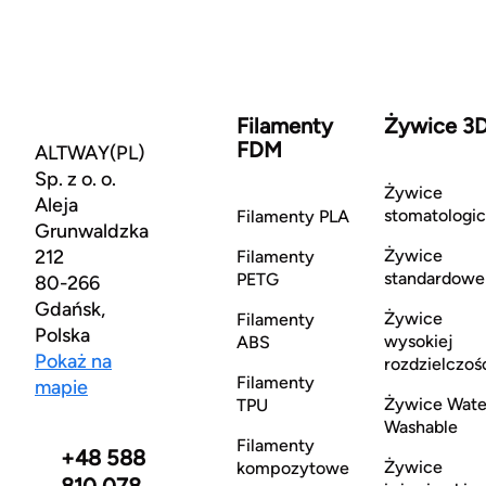
Filamenty
Żywice 3
FDM
ALTWAY(PL)
Sp. z o. o.
Żywice
Aleja
stomatologi
Filamenty PLA
Grunwaldzka
212
Żywice
Filamenty
standardowe
PETG
80-266
Gdańsk,
Żywice
Filamenty
Polska
wysokiej
ABS
Pokaż na
rozdzielczoś
Filamenty
mapie
Żywice Wate
TPU
Washable
Filamenty
+48 588
Żywice
kompozytowe