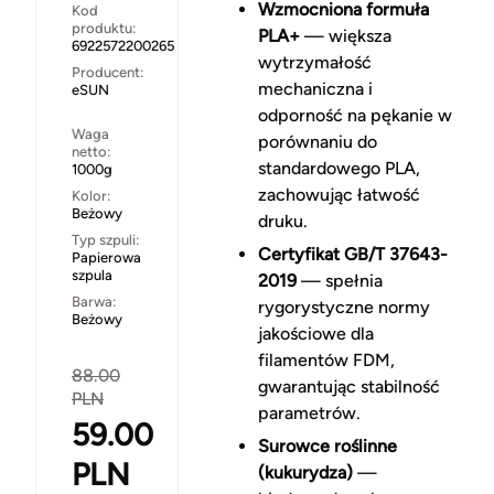
Wzmocniona formuła
Kod
produktu:
PLA+
— większa
6922572200265
wytrzymałość
Producent:
mechaniczna i
eSUN
odporność na pękanie w
Waga
porównaniu do
netto:
standardowego PLA,
1000g
zachowując łatwość
Kolor:
Beżowy
druku.
Typ szpuli:
Certyfikat GB/T 37643-
Papierowa
szpula
2019
— spełnia
Barwa:
rygorystyczne normy
Beżowy
jakościowe dla
filamentów FDM,
88.00
gwarantując stabilność
PLN
parametrów.
59.00
Surowce roślinne
PLN
(kukurydza)
—