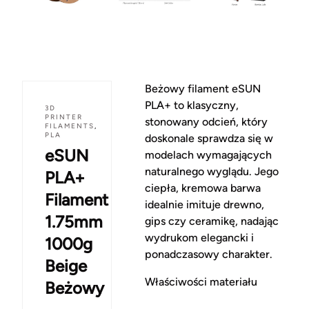
Beżowy filament eSUN
PLA+ to klasyczny,
3D
PRINTER
stonowany odcień, który
FILAMENTS
,
PLA
doskonale sprawdza się w
eSUN
modelach wymagających
naturalnego wyglądu. Jego
PLA+
ciepła, kremowa barwa
Filament
idealnie imituje drewno,
1.75mm
gips czy ceramikę, nadając
wydrukom elegancki i
1000g
ponadczasowy charakter.
Beige
Właściwości materiału
Beżowy