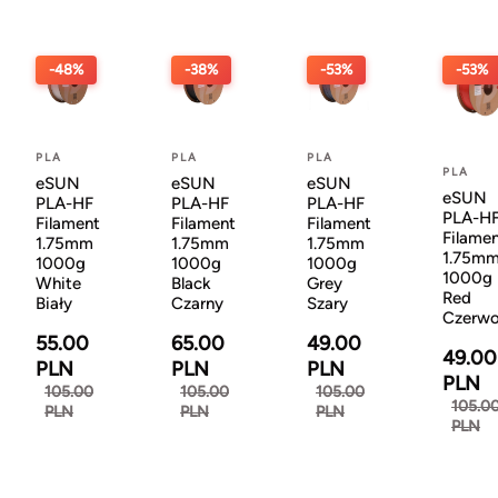
-48%
-38%
-53%
-53%
PLA
PLA
PLA
PLA
eSUN
eSUN
eSUN
eSUN
PLA-HF
PLA-HF
PLA-HF
PLA-H
Filament
Filament
Filament
Filame
1.75mm
1.75mm
1.75mm
1.75m
1000g
1000g
1000g
1000g
White
Black
Grey
Red
Biały
Czarny
Szary
Czerw
55.00
65.00
49.00
49.00
PLN
PLN
PLN
PLN
105.00
105.00
105.00
105.0
PLN
PLN
PLN
PLN