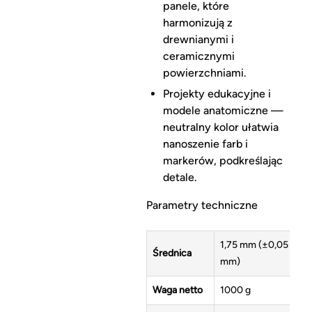
panele, które
harmonizują z
drewnianymi i
ceramicznymi
powierzchniami.
Projekty edukacyjne i
modele anatomiczne —
neutralny kolor ułatwia
nanoszenie farb i
markerów, podkreślając
detale.
Parametry techniczne
1,75 mm (±0,05
Średnica
mm)
Waga netto
1000 g