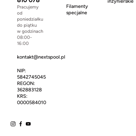
810 078
inżynierskie
Filamenty
Pracujemy
specjalne
od
poniedziałku
do piątku
w godzinach
08:00-
16:00
kontakt@nextspool.pl
NIP:
5842745045
REGON:
362883128
KRS:
0000584010