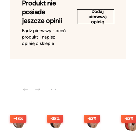
Produkt nie
posiada
Dodaj
pierwszą
jeszcze opinii
opinię
Bądź pierwszy - oceń
produkt i napisz
opinię o sklepie
-48%
-38%
-53%
-53%