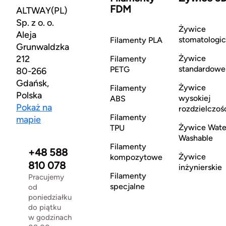
FDM
ALTWAY(PL)
Sp. z o. o.
Żywice
Aleja
stomatologi
Filamenty PLA
Grunwaldzka
212
Żywice
Filamenty
standardowe
PETG
80-266
Gdańsk,
Żywice
Filamenty
Polska
wysokiej
ABS
Pokaż na
rozdzielczoś
Filamenty
mapie
Żywice Wate
TPU
Washable
Filamenty
+48 588
Żywice
kompozytowe
810 078
inżynierskie
Filamenty
Pracujemy
specjalne
od
poniedziałku
do piątku
w godzinach