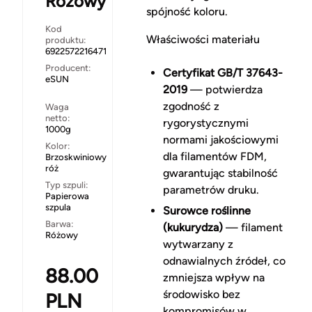
Różowy
spójność koloru.
Kod
Właściwości materiału
produktu:
6922572216471
Producent:
Certyfikat GB/T 37643-
eSUN
2019
— potwierdza
zgodność z
Waga
netto:
rygorystycznymi
1000g
normami jakościowymi
Kolor:
dla filamentów FDM,
Brzoskwiniowy
róż
gwarantując stabilność
Typ szpuli:
parametrów druku.
Papierowa
szpula
Surowce roślinne
Barwa:
(kukurydza)
— filament
Różowy
wytwarzany z
odnawialnych źródeł, co
88.00
zmniejsza wpływ na
środowisko bez
PLN
kompromisów w