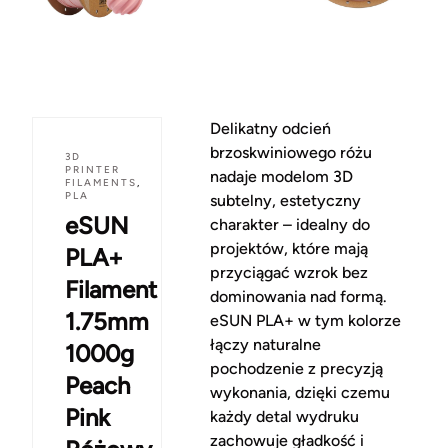
Delikatny odcień
brzoskwiniowego różu
3D
PRINTER
nadaje modelom 3D
FILAMENTS
,
PLA
subtelny, estetyczny
eSUN
charakter – idealny do
projektów, które mają
PLA+
przyciągać wzrok bez
Filament
dominowania nad formą.
1.75mm
eSUN PLA+ w tym kolorze
łączy naturalne
1000g
pochodzenie z precyzją
Peach
wykonania, dzięki czemu
Pink
każdy detal wydruku
zachowuje gładkość i