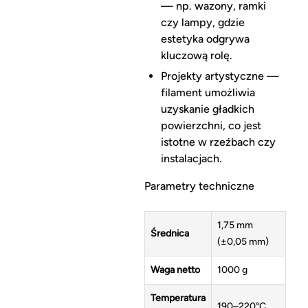
— np. wazony, ramki
czy lampy, gdzie
estetyka odgrywa
kluczową rolę.
Projekty artystyczne —
filament umożliwia
uzyskanie gładkich
powierzchni, co jest
istotne w rzeźbach czy
instalacjach.
Parametry techniczne
1,75 mm
Średnica
(±0,05 mm)
Waga netto
1000 g
Temperatura
190–220°C