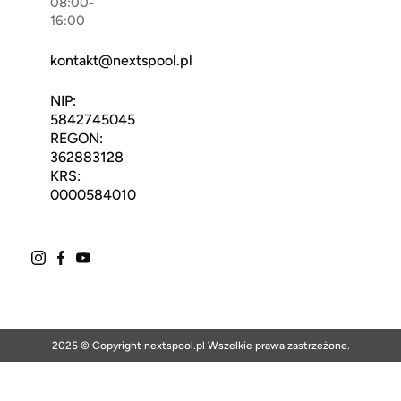
08:00-
16:00
kontakt@nextspool.pl
NIP:
5842745045
REGON:
362883128
KRS:
0000584010