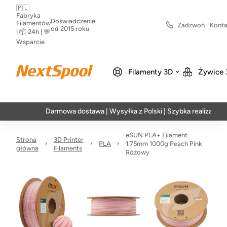
🇵🇱
Fabryka
Doświadczenie
Filamentów
Zadzwoń
Konta
od 2015 roku
| 📦 24h | 💬
Wsparcie
Filamenty 3D
Żywice 
Darmowa dostawa | Wysyłka z Polski | Szybka realizacja w 24h
eSUN PLA+ Filament
Strona
3D Printer
PLA
1.75mm 1000g Peach Pink
główna
Filaments
Różowy