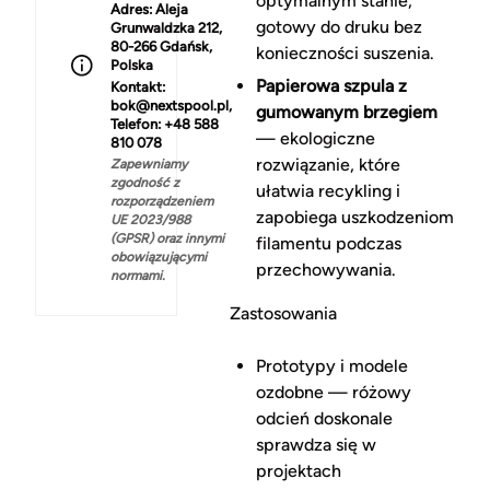
optymalnym stanie,
Adres:
Aleja
gotowy do druku bez
Grunwaldzka 212,
80-266 Gdańsk,
konieczności suszenia.
Polska
Papierowa szpula z
Kontakt:
bok@nextspool.pl,
gumowanym brzegiem
Telefon: +48 588
— ekologiczne
810 078
rozwiązanie, które
Zapewniamy
zgodność z
ułatwia recykling i
rozporządzeniem
zapobiega uszkodzeniom
UE 2023/988
(GPSR) oraz innymi
filamentu podczas
obowiązującymi
przechowywania.
normami.
Zastosowania
Prototypy i modele
ozdobne — różowy
odcień doskonale
sprawdza się w
projektach