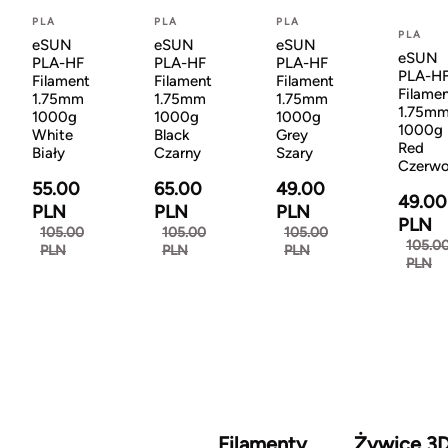
PLA
PLA
PLA
PLA
eSUN
eSUN
eSUN
eSUN
PLA-HF
PLA-HF
PLA-HF
PLA-H
Filament
Filament
Filament
Filame
1.75mm
1.75mm
1.75mm
1.75m
1000g
1000g
1000g
1000g
White
Black
Grey
Red
Biały
Czarny
Szary
Czerw
55.00
65.00
49.00
49.00
PLN
PLN
PLN
PLN
105.00
105.00
105.00
105.0
PLN
PLN
PLN
PLN
Filamenty
Żywice 3