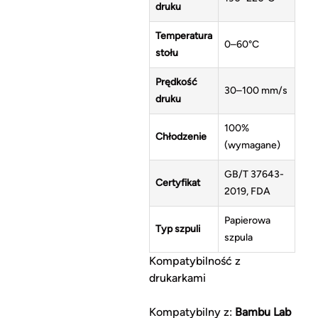
druku
Temperatura
0–60°C
stołu
Prędkość
30–100 mm/s
druku
100%
Chłodzenie
(wymagane)
GB/T 37643-
Certyfikat
2019, FDA
Papierowa
Typ szpuli
szpula
Kompatybilność z
drukarkami
Kompatybilny z:
Bambu Lab