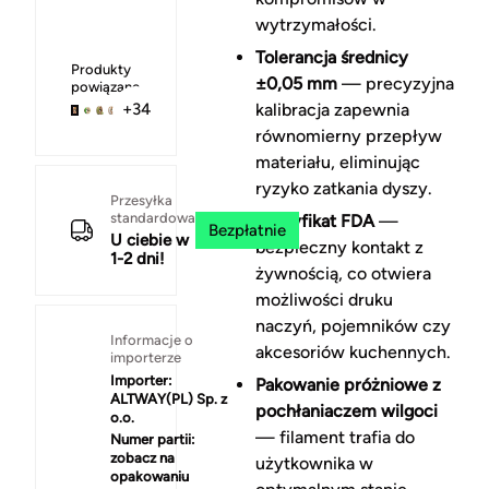
wytrzymałości.
Tolerancja średnicy
Produkty
±0,05 mm
— precyzyjna
powiązane
kalibracja zapewnia
+34
równomierny przepływ
materiału, eliminując
ryzyko zatkania dyszy.
Przesyłka
standardowa
Certyfikat FDA
—
Bezpłatnie
U ciebie w
bezpieczny kontakt z
1-2 dni!
żywnością, co otwiera
możliwości druku
naczyń, pojemników czy
Informacje o
akcesoriów kuchennych.
importerze
Importer:
Pakowanie próżniowe z
ALTWAY(PL) Sp. z
pochłaniaczem wilgoci
o.o.
— filament trafia do
Numer partii:
zobacz na
użytkownika w
opakowaniu