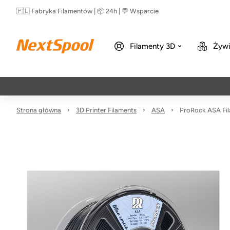
🇵🇱 Fabryka Filamentów | 📦 24h | 💬 Wsparcie
Filamenty 3D
Żywi
Strona główna
3D Printer Filaments
ASA
ProRock ASA Fil