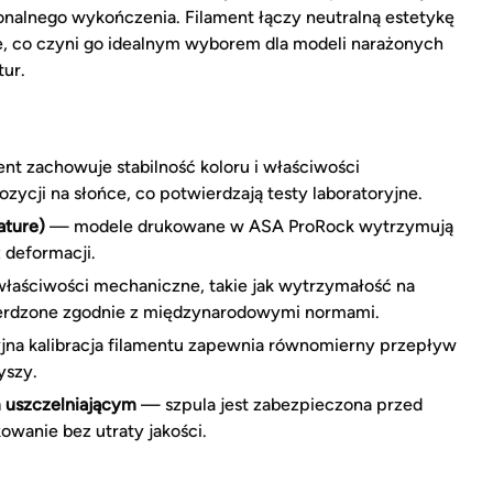
onalnego wykończenia. Filament łączy neutralną estetykę
, co czyni go idealnym wyborem dla modeli narażonych
tur.
nt zachowuje stabilność koloru i właściwości
ycji na słońce, co potwierdzają testy laboratoryjne.
ature)
— modele drukowane w ASA ProRock wytrzymują
 deformacji.
aściwości mechaniczne, takie jak wytrzymałość na
twierdzone zgodnie z międzynarodowymi normami.
na kalibracja filamentu zapewnia równomierny przepływ
yszy.
m uszczelniającym
— szpula jest zabezpieczona przed
owanie bez utraty jakości.