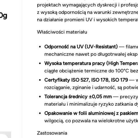
projektach wymagających dyskrecji i profesj
z wysoką odpornością na warunki zewnętrzne
0g
na działanie promieni UV i wysokich tempera
Właściwości materiału
Odporność na UV (UV-Resistant)
— filame
mechaniczne nawet po długotrwałej ekspoz
Wysoka temperatura pracy (High Temper
ciągłe obciążenie termiczne do 100°C bez
Certyfikaty ISO 527, ISO 178, ISO 179
— wł
rozciąganie, zginanie i udarność, są po
Tolerancja średnicy ±0,05 mm
— precyzyj
materiału i minimalizuje ryzyko zatkania d
Opakowanie w folii aluminiowej z paskie
wilgocią, co pozwala na wielokrotne użytk
Zastosowania