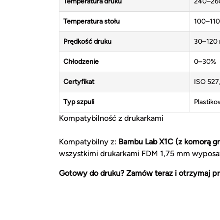
Temperatura druku
240–26
Temperatura stołu
100–110
Prędkość druku
30–120
Chłodzenie
0–30%
Certyfikat
ISO 527,
Typ szpuli
Plastiko
Kompatybilność z drukarkami
Kompatybilny z:
Bambu Lab X1C (z komorą g
wszystkimi drukarkami FDM 1,75 mm wyposa
Gotowy do druku? Zamów teraz i otrzymaj pr