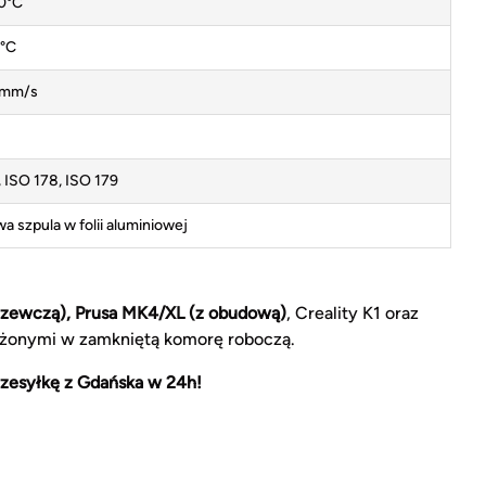
0°C
°C
 mm/s
 ISO 178, ISO 179
wa szpula w folii aluminiowej
rzewczą), Prusa MK4/XL (z obudową)
, Creality K1 oraz
żonymi w zamkniętą komorę roboczą.
zesyłkę z Gdańska w 24h!