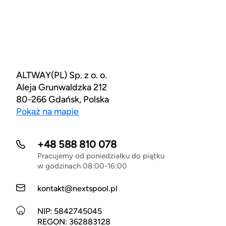
ALTWAY(PL) Sp. z o. o.
Aleja Grunwaldzka 212
80-266 Gdańsk, Polska
Pokaż na mapie
+48 588 810 078
Pracujemy od poniedziałku do piątku
w godzinach 08:00-16:00
kontakt@nextspool.pl
NIP: 5842745045
REGON: 362883128