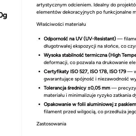
artystycznym odcieniem. Idealny do projektó
elementów dekoracyjnych po funkcjonalne m
0g
Właściwości materiału
Odporność na UV (UV-Resistant)
— filame
długotrwałej ekspozycji na słońce, co cz
Wysoka stabilność termiczna (High Tempe
deformacji, co pozwala na drukowanie el
Certyfikaty ISO 527, ISO 178, ISO 179
— wł
gwarantujące spójność i niezawodność w
Tolerancja średnicy ±0,05 mm
— precyzyj
materiału i minimalizuje ryzyko zatkania d
Opakowanie w folii aluminiowej z paskie
filament przed wilgocią, co przedłuża jeg
Zastosowania