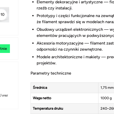
Elementy dekoracyjne i artystyczne — fio
rzeźb czy instalacji.
+10
Prototypy i części funkcjonalne na zewn
że filament sprawdzi się w modelach naraż
Obudowy urządzeń elektronicznych — wys
elementów pracujących w podwyższonyc
Akcesoria motoryzacyjne — filament zast
tnie
odporności na czynniki zewnętrzne.
Modele architektoniczne i makiety — precy
projektów.
Parametry techniczne
Średnica
1,75 mm
 oraz
Waga netto
1000 g
Temperatura druku
240–26