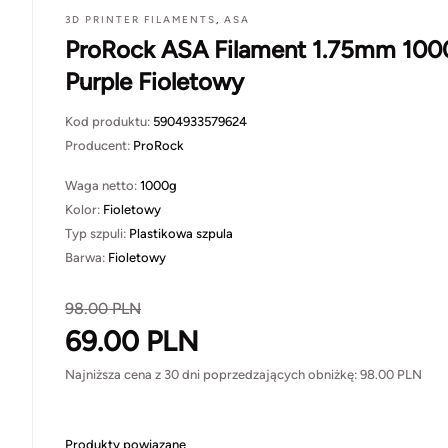
3D PRINTER FILAMENTS
,
ASA
ProRock ASA Filament 1.75mm 100
Purple Fioletowy
Kod produktu:
5904933579624
Producent:
ProRock
Waga netto:
1000g
Kolor:
Fioletowy
Typ szpuli:
Plastikowa szpula
Barwa:
Fioletowy
98.00
PLN
69.00
PLN
Najniższa cena z 30 dni poprzedzających obniżkę:
98.00
PLN
Produkty powiązane