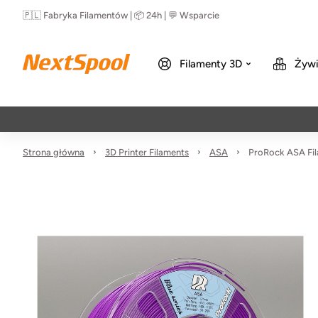
🇵🇱 Fabryka Filamentów | 📦 24h | 💬 Wsparcie
Filamenty 3D
Żywi
Strona główna
3D Printer Filaments
ASA
ProRock ASA Fil