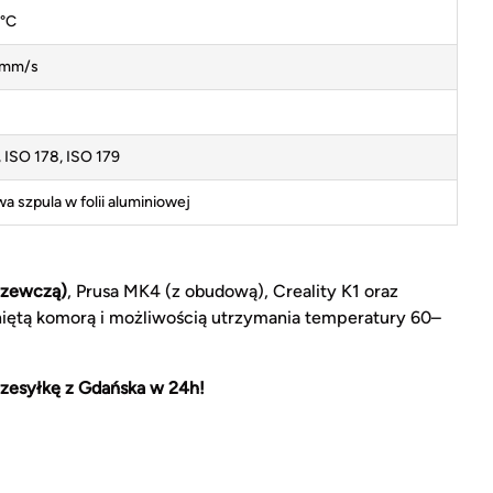
°C
 mm/s
 ISO 178, ISO 179
wa szpula w folii aluminiowej
rzewczą)
, Prusa MK4 (z obudową), Creality K1 oraz
iętą komorą i możliwością utrzymania temperatury 60–
zesyłkę z Gdańska w 24h!