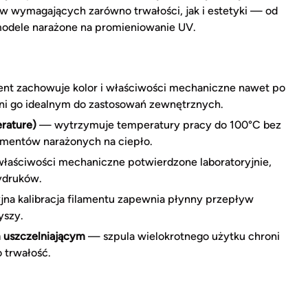
w wymagających zarówno trwałości, jak i estetyki — od
odele narażone na promieniowanie UV.
nt zachowuje kolor i właściwości mechaniczne nawet po
yni go idealnym do zastosowań zewnętrznych.
rature)
— wytrzymuje temperatury pracy do 100°C bez
ementów narażonych na ciepło.
aściwości mechaniczne potwierdzone laboratoryjnie,
ydruków.
na kalibracja filamentu zapewnia płynny przepływ
yszy.
m uszczelniającym
— szpula wielokrotnego użytku chroni
o trwałość.