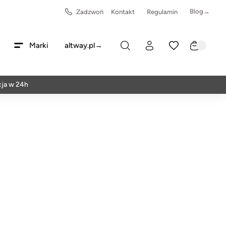
Blog→
Zadzwoń
Kontakt
Regulamin
Marki
altway.pl→
4h