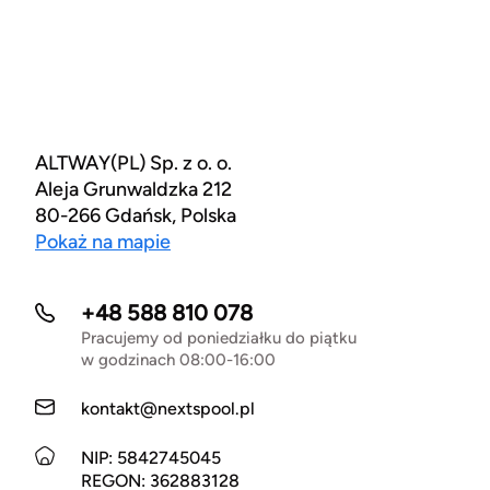
ALTWAY(PL) Sp. z o. o.
Aleja Grunwaldzka 212
80-266 Gdańsk, Polska
Pokaż na mapie
+48 588 810 078
Pracujemy od poniedziałku do piątku
w godzinach 08:00-16:00
kontakt@nextspool.pl
NIP: 5842745045
REGON: 362883128