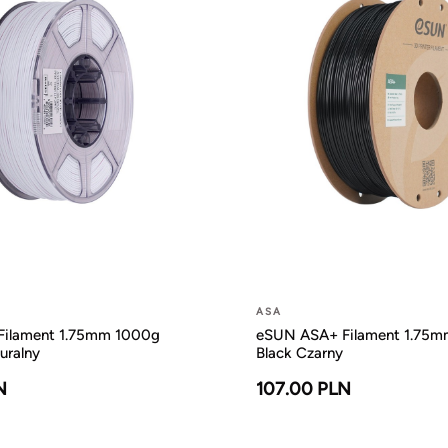
ASA
ilament 1.75mm 1000g
eSUN ASA+ Filament 1.75
uralny
Black Czarny
N
107.00 PLN