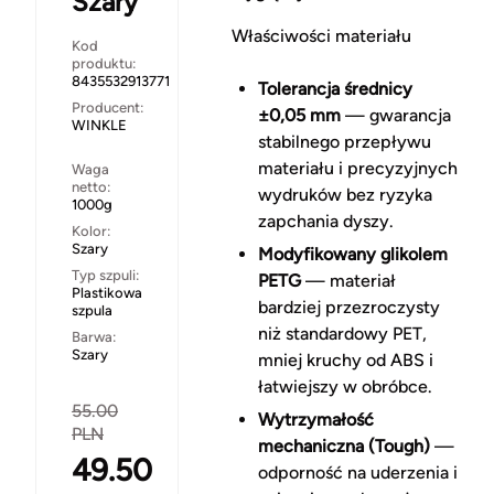
Szary
Właściwości materiału
Kod
produktu:
8435532913771
Tolerancja średnicy
Producent:
±0,05 mm
— gwarancja
WINKLE
stabilnego przepływu
materiału i precyzyjnych
Waga
netto:
wydruków bez ryzyka
1000g
zapchania dyszy.
Kolor:
Szary
Modyfikowany glikolem
Typ szpuli:
PETG
— materiał
Plastikowa
bardziej przezroczysty
szpula
niż standardowy PET,
Barwa:
Szary
mniej kruchy od ABS i
łatwiejszy w obróbce.
55.00
Wytrzymałość
PLN
mechaniczna (Tough)
—
49.50
odporność na uderzenia i