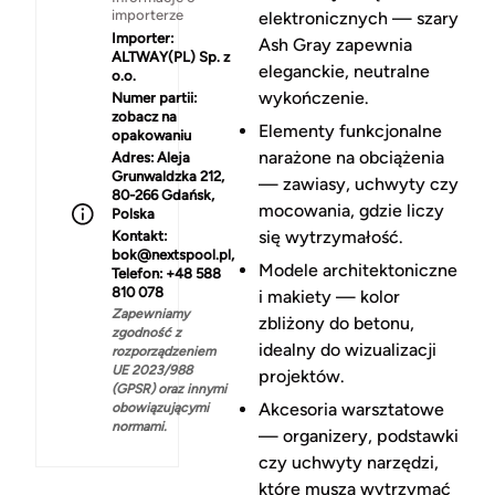
importerze
elektronicznych — szary
Importer:
Ash Gray zapewnia
ALTWAY(PL) Sp. z
eleganckie, neutralne
o.o.
wykończenie.
Numer partii:
zobacz na
Elementy funkcjonalne
opakowaniu
narażone na obciążenia
Adres:
Aleja
Grunwaldzka 212,
— zawiasy, uchwyty czy
80-266 Gdańsk,
mocowania, gdzie liczy
Polska
się wytrzymałość.
Kontakt:
bok@nextspool.pl,
Modele architektoniczne
Telefon: +48 588
810 078
i makiety — kolor
Zapewniamy
zbliżony do betonu,
zgodność z
idealny do wizualizacji
rozporządzeniem
UE 2023/988
projektów.
(GPSR) oraz innymi
Akcesoria warsztatowe
obowiązującymi
normami.
— organizery, podstawki
czy uchwyty narzędzi,
które muszą wytrzymać