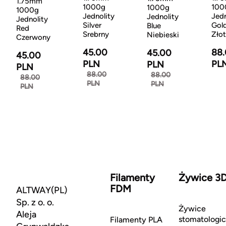
1.75mm
1000g
100
1000g
1000g
Jednolity
Jedn
Jednolity
Jednolity
Silver
Gol
Blue
Red
Srebrny
Zło
Niebieski
Czerwony
45.00
88
45.00
45.00
PLN
PL
PLN
PLN
88.00
88.00
88.00
PLN
PLN
PLN
Filamenty
Żywice 3
FDM
ALTWAY(PL)
Sp. z o. o.
Żywice
Aleja
stomatologi
Filamenty PLA