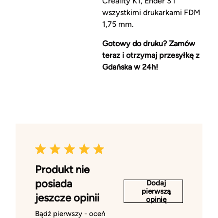
Creality K1, Ender 3 i
wszystkimi drukarkami FDM
1,75 mm.
Gotowy do druku? Zamów
teraz i otrzymaj przesyłkę z
Gdańska w 24h!
Produkt nie
posiada
Dodaj
pierwszą
jeszcze opinii
opinię
Bądź pierwszy - oceń