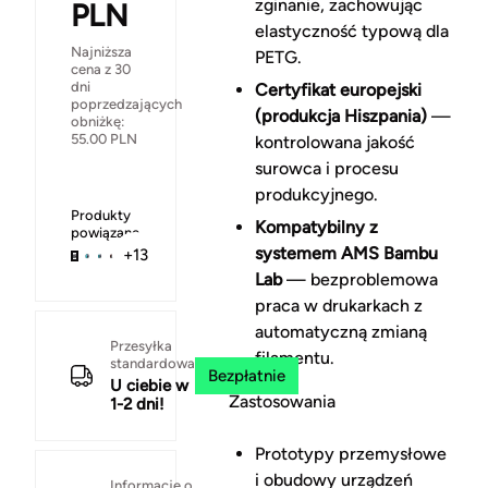
zginanie, zachowując
PLN
elastyczność typową dla
Najniższa
PETG.
cena z 30
dni
Certyfikat europejski
poprzedzających
(produkcja Hiszpania)
—
obniżkę:
55.00
PLN
kontrolowana jakość
surowca i procesu
produkcyjnego.
Produkty
Kompatybilny z
powiązane
systemem AMS Bambu
+13
Lab
— bezproblemowa
praca w drukarkach z
automatyczną zmianą
Przesyłka
filamentu.
standardowa
Bezpłatnie
U ciebie w
Zastosowania
1-2 dni!
Prototypy przemysłowe
i obudowy urządzeń
Informacje o