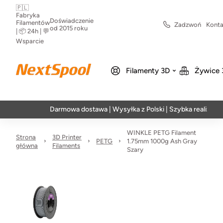
🇵🇱
Fabryka
Doświadczenie
Filamentów
Zadzwoń
Konta
od 2015 roku
| 📦 24h | 💬
Wsparcie
Filamenty 3D
Żywice 
Darmowa dostawa | Wysyłka z Polski | Szybka realizacja w 24h
WINKLE PETG Filament
Strona
3D Printer
PETG
1.75mm 1000g Ash Gray
główna
Filaments
Szary