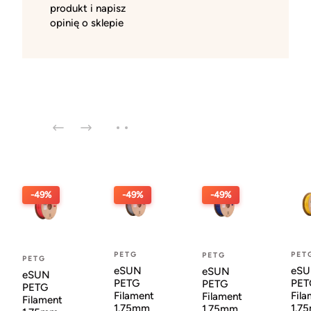
produkt i napisz
opinię o sklepie
-49%
-49%
-49%
PETG
PET
PETG
PETG
eSUN
eS
eSUN
eSUN
PETG
PET
PETG
PETG
Filament
Fila
Filament
Filament
1.75mm
1.7
1.75mm