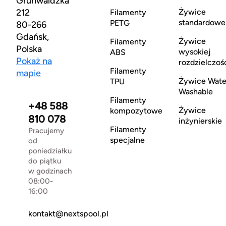
Grunwaldzka
212
Żywice
Filamenty
standardowe
PETG
80-266
Gdańsk,
Żywice
Filamenty
Polska
wysokiej
ABS
Pokaż na
rozdzielczoś
Filamenty
mapie
Żywice Wate
TPU
Washable
Filamenty
+48 588
Żywice
kompozytowe
810 078
inżynierskie
Filamenty
Pracujemy
specjalne
od
poniedziałku
do piątku
w godzinach
08:00-
16:00
kontakt@nextspool.pl