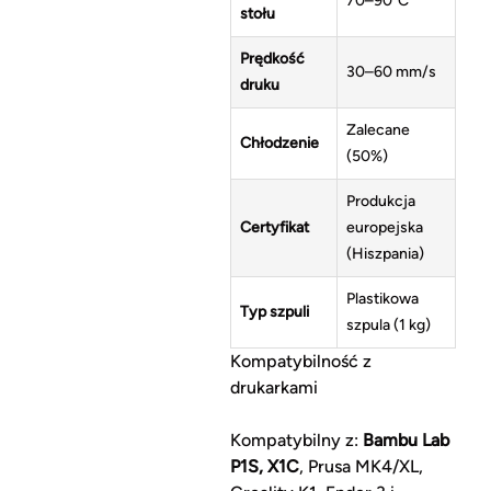
70–90°C
stołu
Prędkość
30–60 mm/s
druku
Zalecane
Chłodzenie
(50%)
Produkcja
Certyfikat
europejska
(Hiszpania)
Plastikowa
Typ szpuli
szpula (1 kg)
Kompatybilność z
drukarkami
Kompatybilny z:
Bambu Lab
P1S, X1C
, Prusa MK4/XL,