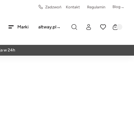
Blog→
Zadzwoń
Kontakt
Regulamin
Marki
altway.pl→
24h