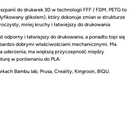
zpanii do drukarek 3D w technologii FFF / FDM. PETG to
dyfikowany glikolem), który dokonuje zmian w strukturze
roczysty, mniej kruchy i łatwiejszy do drukowania.
t odporny i łatwiejszy do drukowania, a ponadto topi się
ę bardzo dobrymi właściwościami mechanicznymi. Ma
 na uderzenia, ma większą przyczepność między
aturę w porównaniu do PLA.
kach Bambu lab, Prusa, Creality, Kingroon, BIQU.