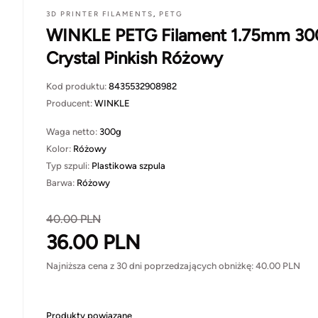
3D PRINTER FILAMENTS
,
PETG
WINKLE PETG Filament 1.75mm 30
Crystal Pinkish Różowy
Kod produktu:
8435532908982
Producent:
WINKLE
Waga netto:
300g
Kolor:
Różowy
Typ szpuli:
Plastikowa szpula
Barwa:
Różowy
40.00
PLN
36.00
PLN
Najniższa cena z 30 dni poprzedzających obniżkę:
40.00
PLN
Produkty powiązane