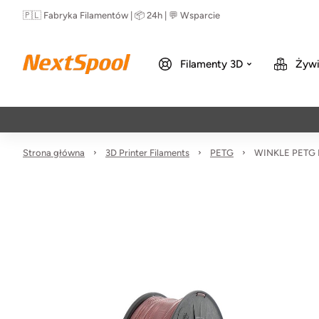
🇵🇱 Fabryka Filamentów | 📦 24h | 💬 Wsparcie
Filamenty 3D
Żywi
Strona główna
3D Printer Filaments
PETG
WINKLE PETG F