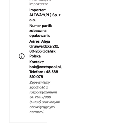
importerze
Importer:
ALTWAY(PL) Sp. z
o.o.
Numer partii:
zobacz na
opakowaniu
Adres:
Aleja
Grunwaldzka 212,
80-266 Gdańsk,
Polska
Kontakt:
bok@nextspool.pl,
Telefon: +48 588
810 078
Zapewniamy
zgodność z
rozporządzeniem
UE 2023/988
(GPSR) oraz innymi
obowiązującymi
normami.