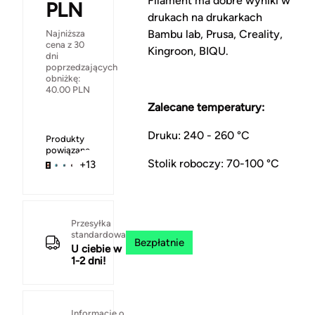
Filament ma dobre wyniki w
PLN
drukach na drukarkach
Bambu lab, Prusa, Creality,
Najniższa
cena z 30
Kingroon, BIQU.
dni
poprzedzających
obniżkę:
40.00
PLN
Zalecane temperatury:
Druku: 240 - 260 °C
Produkty
powiązane
Stolik roboczy: 70-100 °C
+13
Przesyłka
standardowa
Bezpłatnie
U ciebie w
1-2 dni!
Informacje o