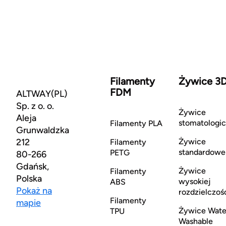
Filamenty
Żywice 3
FDM
ALTWAY(PL)
Sp. z o. o.
Żywice
Aleja
stomatologi
Filamenty PLA
Grunwaldzka
212
Żywice
Filamenty
standardowe
PETG
80-266
Gdańsk,
Żywice
Filamenty
Polska
wysokiej
ABS
Pokaż na
rozdzielczoś
Filamenty
mapie
Żywice Wate
TPU
Washable