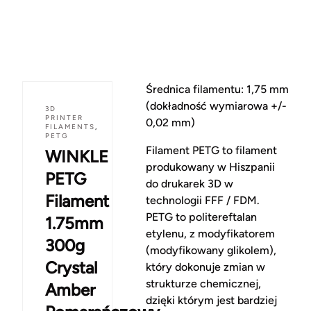
Średnica filamentu: 1,75 mm
(dokładność wymiarowa +/-
3D
PRINTER
0,02 mm)
FILAMENTS
,
PETG
Filament PETG to filament
WINKLE
produkowany w Hiszpanii
PETG
do drukarek 3D w
Filament
technologii FFF / FDM.
PETG to politereftalan
1.75mm
etylenu, z modyfikatorem
300g
(modyfikowany glikolem),
Crystal
który dokonuje zmian w
strukturze chemicznej,
Amber
dzięki którym jest bardziej