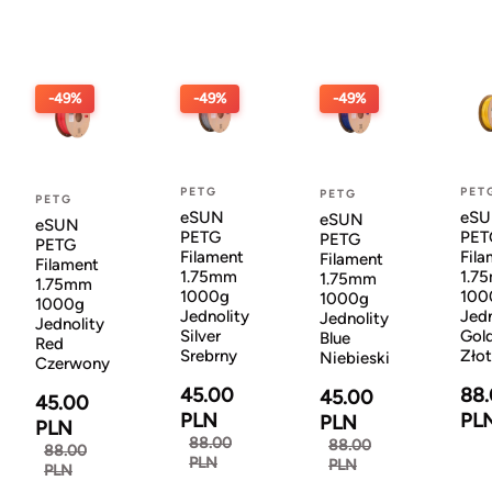
-49%
-49%
-49%
PETG
PET
PETG
PETG
eSUN
eS
eSUN
eSUN
PETG
PET
PETG
PETG
Filament
Fila
Filament
Filament
1.75mm
1.7
1.75mm
1.75mm
1000g
100
1000g
1000g
Jednolity
Jedn
Jednolity
Jednolity
Silver
Gol
Blue
Red
Srebrny
Zło
Niebieski
Czerwony
45.00
88
45.00
45.00
PLN
PL
PLN
PLN
88.00
88.00
88.00
PLN
PLN
PLN