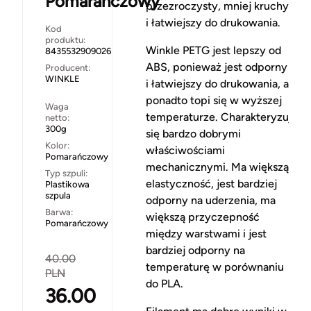
Pomarańczowy
przezroczysty, mniej kruchy
i łatwiejszy do drukowania.
Kod
produktu:
Winkle PETG jest lepszy od
8435532909026
ABS, ponieważ jest odporny
Producent:
WINKLE
i łatwiejszy do drukowania, a
ponadto topi się w wyższej
Waga
temperaturze. Charakteryzuje
netto:
300g
się bardzo dobrymi
Kolor:
właściwościami
Pomarańczowy
mechanicznymi. Ma większą
Typ szpuli:
elastyczność, jest bardziej
Plastikowa
szpula
odporny na uderzenia, ma
Barwa:
większą przyczepność
Pomarańczowy
między warstwami i jest
bardziej odporny na
40.00
temperaturę w porównaniu
PLN
do PLA.
36.00