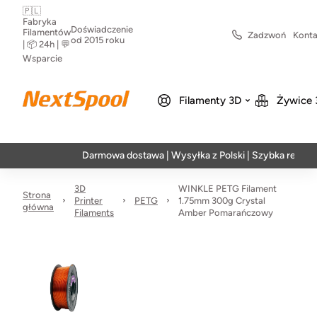
🇵🇱
Fabryka
Doświadczenie
Filamentów
Zadzwoń
Konta
od 2015 roku
| 📦 24h | 💬
Wsparcie
Filamenty 3D
Żywice 
Darmowa dostawa | Wysyłka z Polski | Szybka realizacja w
3D
WINKLE PETG Filament
Strona
Printer
PETG
1.75mm 300g Crystal
główna
Filaments
Amber Pomarańczowy