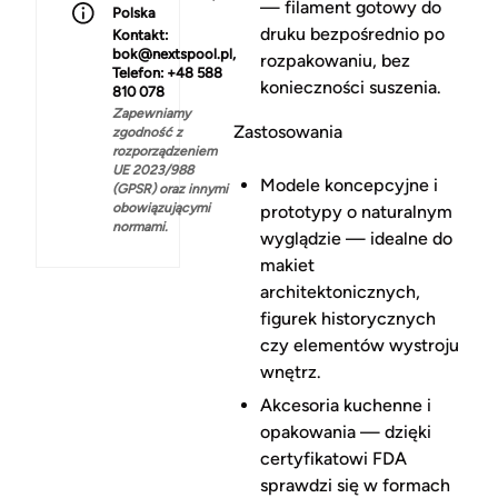
— filament gotowy do
Polska
druku bezpośrednio po
Kontakt:
bok@nextspool.pl,
rozpakowaniu, bez
Telefon: +48 588
konieczności suszenia.
810 078
Zapewniamy
Zastosowania
zgodność z
rozporządzeniem
UE 2023/988
Modele koncepcyjne i
(GPSR) oraz innymi
obowiązującymi
prototypy o naturalnym
normami.
wyglądzie — idealne do
makiet
architektonicznych,
figurek historycznych
czy elementów wystroju
wnętrz.
Akcesoria kuchenne i
opakowania — dzięki
certyfikatowi FDA
sprawdzi się w formach