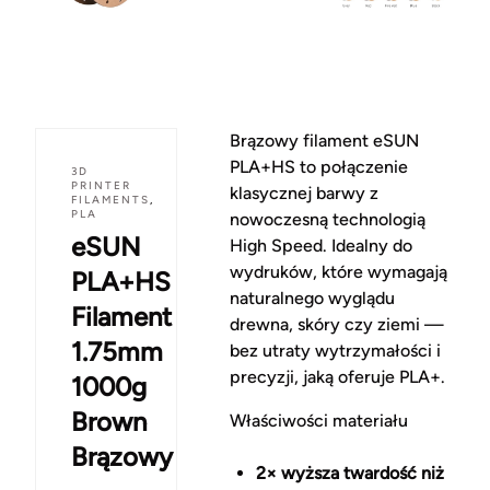
Brązowy filament eSUN
PLA+HS to połączenie
3D
PRINTER
klasycznej barwy z
FILAMENTS
,
PLA
nowoczesną technologią
eSUN
High Speed. Idealny do
wydruków, które wymagają
PLA+HS
naturalnego wyglądu
Filament
drewna, skóry czy ziemi —
1.75mm
bez utraty wytrzymałości i
precyzji, jaką oferuje PLA+.
1000g
Brown
Właściwości materiału
Brązowy
2× wyższa twardość niż