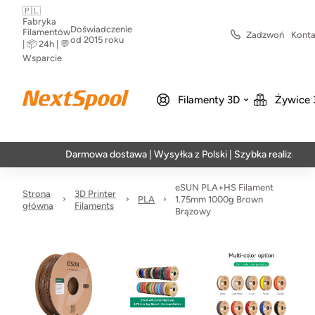
🇵🇱
Fabryka
Doświadczenie
Filamentów
Zadzwoń
Konta
od 2015 roku
| 📦 24h | 💬
Wsparcie
Filamenty 3D
Żywice 
Darmowa dostawa | Wysyłka z Polski | Szybka realizacja w 24h
eSUN PLA+HS Filament
Strona
3D Printer
PLA
1.75mm 1000g Brown
główna
Filaments
Brązowy