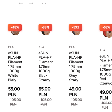
-48%
-38%
-53%
-53%
PLA
PLA
PLA
PLA
eSUN
eSUN
eSUN
eSUN
PLA-HF
PLA-HF
PLA-HF
PLA-H
Filament
Filament
Filament
Filame
1.75mm
1.75mm
1.75mm
1.75m
1000g
1000g
1000g
1000g
White
Black
Grey
Red
Biały
Czarny
Szary
Czerw
55.00
65.00
49.00
49.00
PLN
PLN
PLN
PLN
105.00
105.00
105.00
105.0
PLN
PLN
PLN
PLN