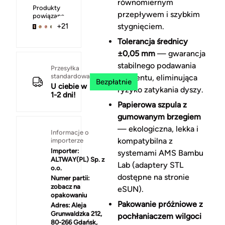
równomiernym
Produkty
przepływem i szybkim
powiązane
stygnięciem.
+21
Tolerancja średnicy
±0,05 mm
— gwarancja
stabilnego podawania
Przesyłka
standardowa
filamentu, eliminująca
Bezpłatnie
U ciebie w
ryzyko zatykania dyszy.
1-2 dni!
Papierowa szpula z
gumowanym brzegiem
— ekologiczna, lekka i
Informacje o
kompatybilna z
importerze
Importer:
systemami AMS Bambu
ALTWAY(PL) Sp. z
Lab (adaptery STL
o.o.
dostępne na stronie
Numer partii:
zobacz na
eSUN).
opakowaniu
Pakowanie próżniowe z
Adres:
Aleja
Grunwaldzka 212,
pochłaniaczem wilgoci
80-266 Gdańsk,