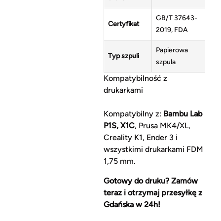
GB/T 37643-
Certyfikat
2019, FDA
Papierowa
Typ szpuli
szpula
Kompatybilność z
drukarkami
Kompatybilny z:
Bambu Lab
P1S, X1C
, Prusa MK4/XL,
Creality K1, Ender 3 i
wszystkimi drukarkami FDM
1,75 mm.
Gotowy do druku? Zamów
teraz i otrzymaj przesyłkę z
Gdańska w 24h!