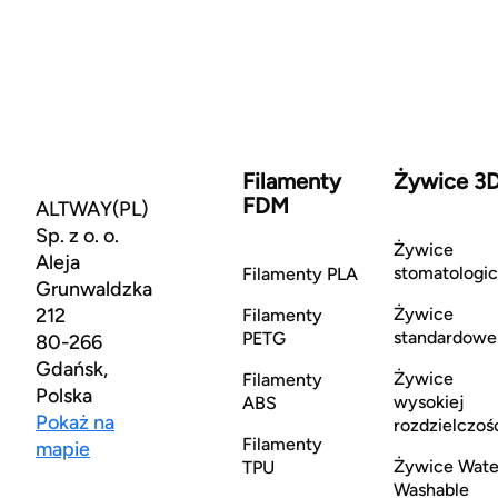
Filamenty
Żywice 3
FDM
ALTWAY(PL)
Sp. z o. o.
Żywice
Aleja
stomatologi
Filamenty PLA
Grunwaldzka
212
Żywice
Filamenty
standardowe
PETG
80-266
Gdańsk,
Żywice
Filamenty
Polska
wysokiej
ABS
Pokaż na
rozdzielczoś
Filamenty
mapie
Żywice Wate
TPU
Washable