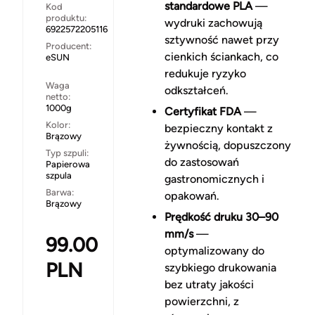
standardowe PLA
—
Kod
produktu:
wydruki zachowują
6922572205116
sztywność nawet przy
Producent:
cienkich ściankach, co
eSUN
redukuje ryzyko
Waga
odkształceń.
netto:
1000g
Certyfikat FDA
—
Kolor:
bezpieczny kontakt z
Brązowy
żywnością, dopuszczony
Typ szpuli:
do zastosowań
Papierowa
szpula
gastronomicznych i
Barwa:
opakowań.
Brązowy
Prędkość druku 30–90
mm/s
—
99.00
optymalizowany do
PLN
szybkiego drukowania
bez utraty jakości
powierzchni, z