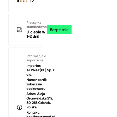
+21
Przesyłka
standardowa
Bezpłatnie
U ciebie w
1-2 dni!
Informacje o
importerze
Importer:
ALTWAY(PL) Sp. z
o.o.
Numer partii:
zobacz na
opakowaniu
Adres:
Aleja
Grunwaldzka 212,
80-266 Gdańsk,
Polska
Kontakt:
bok@nextspool.pl,