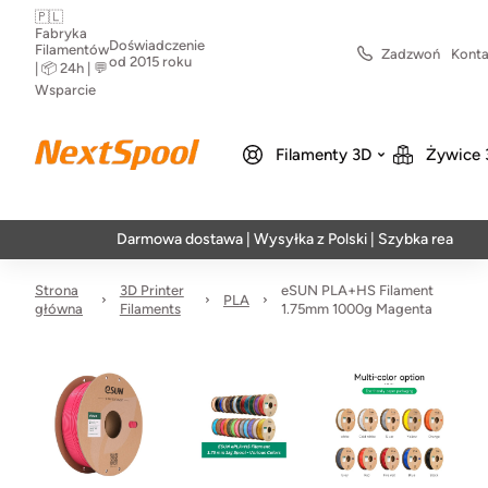
🇵🇱
Fabryka
Doświadczenie
Filamentów
Zadzwoń
Konta
od 2015 roku
| 📦 24h | 💬
Wsparcie
Filamenty 3D
Żywice 
Darmowa dostawa | Wysyłka z Polski | Szybka realizacja w 
Strona
3D Printer
eSUN PLA+HS Filament
PLA
główna
Filaments
1.75mm 1000g Magenta