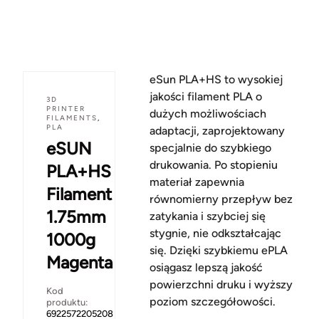
eSun PLA+HS to wysokiej
jakości filament PLA o
3D
PRINTER
dużych możliwościach
FILAMENTS
,
PLA
adaptacji, zaprojektowany
eSUN
specjalnie do szybkiego
drukowania. Po stopieniu
PLA+HS
materiał zapewnia
Filament
równomierny przepływ bez
1.75mm
zatykania i szybciej się
stygnie, nie odkształcając
1000g
się. Dzięki szybkiemu ePLA
Magenta
osiągasz lepszą jakość
powierzchni druku i wyższy
Kod
poziom szczegółowości.
produktu:
6922572205208