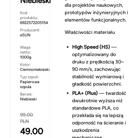
Niebieski
dla projektów naukowych,
prototypów inżynieryjnych i
Kod
produktu:
elementów funkcjonalnych.
6922572205154
Producent:
Właściwości materiału
eSUN
High Speed (HS)
—
Waga
netto:
optymalizowany do
1000g
druku z prędkością 30–
Kolor:
90 mm/s, zachowując
Ciemnoniebieski
stabilność wymiarową i
Typ szpuli:
Papierowa
gładkość powierzchni.
szpula
PLA+ (Plus)
— twardość
Barwa:
Niebieski
dwukrotnie wyższa niż
standardowe PLA, co
99.00
przekłada się na lepszą
PLN
odporność na ścieranie i
49.00
uszkodzenia
mechaniczne.