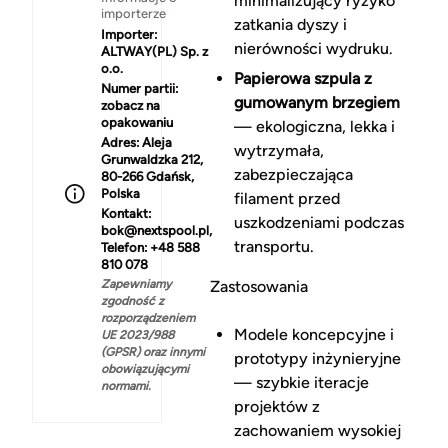
minimalizujący ryzyko
importerze
zatkania dyszy i
Importer:
nierówności wydruku.
ALTWAY(PL) Sp. z
o.o.
Papierowa szpula z
Numer partii:
gumowanym brzegiem
zobacz na
opakowaniu
— ekologiczna, lekka i
Adres:
Aleja
wytrzymała,
Grunwaldzka 212,
zabezpieczająca
80-266 Gdańsk,
Polska
filament przed
Kontakt:
uszkodzeniami podczas
bok@nextspool.pl,
transportu.
Telefon: +48 588
810 078
Zapewniamy
Zastosowania
zgodność z
rozporządzeniem
Modele koncepcyjne i
UE 2023/988
(GPSR) oraz innymi
prototypy inżynieryjne
obowiązującymi
— szybkie iteracje
normami.
projektów z
zachowaniem wysokiej