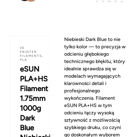
Niebieski Dark Blue to nie
tylko kolor — to precyzja w
3D
PRINTER
odcieniu głębokiego
FILAMENTS
,
PLA
technicznego błękitu, który
eSUN
idealnie sprawdza się w
modelach wymagających
PLA+HS
klarowności detali i
Filament
profesjonalnego
1.75mm
wykończenia. Filament
eSUN PLA+HS w tym
1000g
odcieniu łączy wysoką
Dark
sztywność z możliwością
Blue
szybkiego druku, co czyni
go doskonałym wyborem