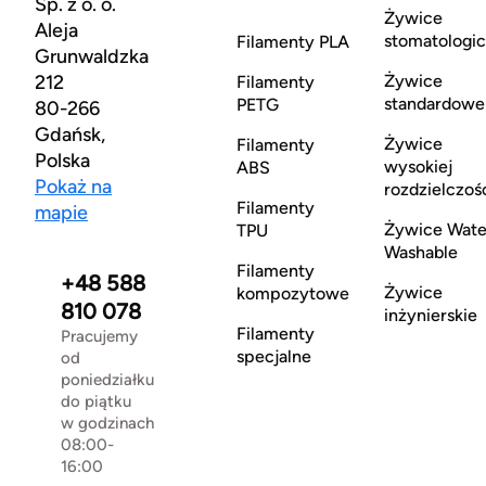
Sp. z o. o.
Żywice
Aleja
stomatologi
Filamenty PLA
Grunwaldzka
212
Żywice
Filamenty
standardowe
PETG
80-266
Gdańsk,
Żywice
Filamenty
Polska
wysokiej
ABS
Pokaż na
rozdzielczoś
Filamenty
mapie
Żywice Wate
TPU
Washable
Filamenty
+48 588
Żywice
kompozytowe
810 078
inżynierskie
Filamenty
Pracujemy
specjalne
od
poniedziałku
do piątku
w godzinach
08:00-
16:00