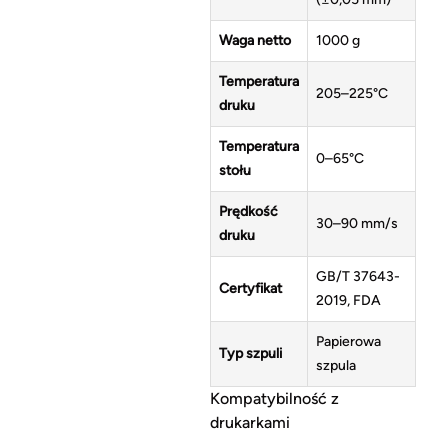
Waga netto
1000 g
Temperatura
205–225°C
druku
Temperatura
0–65°C
stołu
Prędkość
30–90 mm/s
druku
GB/T 37643-
Certyfikat
2019, FDA
Papierowa
Typ szpuli
szpula
Kompatybilność z
drukarkami