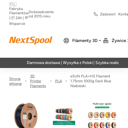
🇵🇱
Fabryka
Doświadczenie
Filamentów
Zadzwoń
Konta
od 2015 roku
| 📦 24h | 💬
Wsparcie
Filamenty 3D
Żywice 
Darmowa dostawa | Wysyłka z Polski | Szybka realizacja w 24h
3D
eSUN PLA+HS Filament
Strona
Printer
PLA
1.75mm 1000g Dark Blue
główna
Filaments
Niebieski