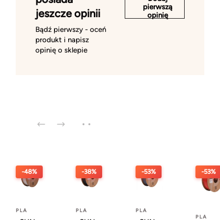
pierwszą
jeszcze opinii
opinię
Bądź pierwszy - oceń
produkt i napisz
opinię o sklepie
-48%
-38%
-53%
-53%
PLA
PLA
PLA
PLA