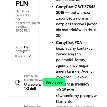
PLN
Certyfikat GB/T 37643-
Najniższa
2019
— potwierdza
cena z 30
zgodność z normami
dni
poprzedzających
bezpieczeństwa i jakości
obniżkę:
dla materiałów do druku
99.00
PLN
3D.
Certyfikat FDA
—
Produkty
bezpieczny kontakt z
powiązane
żywnością (np.
+21
pojemniki, formy),
zgodny z wymogami
amerykańskiej Agencji
Przesyłka
Żywności i Leków.
standardowa
Bezpłatnie
Tolerancja średnicy
U ciebie w
1-2 dni!
±0,05 mm
—
równomierny przepływ
filamentu,
Informacje o