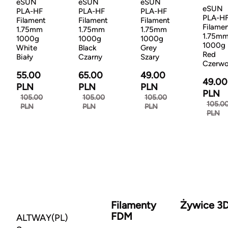
eSUN
eSUN
eSUN
eSUN
PLA-HF
PLA-HF
PLA-HF
PLA-H
Filament
Filament
Filament
Filame
1.75mm
1.75mm
1.75mm
1.75m
1000g
1000g
1000g
1000g
White
Black
Grey
Red
Biały
Czarny
Szary
Czerw
55.00
65.00
49.00
49.00
PLN
PLN
PLN
PLN
105.00
105.00
105.00
105.0
PLN
PLN
PLN
PLN
Filamenty
Żywice 3
FDM
ALTWAY(PL)