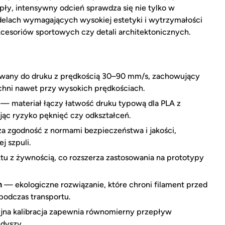
pły, intensywny odcień sprawdza się nie tylko w
delach wymagających wysokiej estetyki i wytrzymałości
esoriów sportowych czy detali architektonicznych.
wany do druku z prędkością 30–90 mm/s, zachowujący
chni nawet przy wysokich prędkościach.
— materiał łączy łatwość druku typową dla PLA z
ąc ryzyko pęknięć czy odkształceń.
 zgodność z normami bezpieczeństwa i jakości,
j szpuli.
u z żywnością, co rozszerza zastosowania na prototypy
m
— ekologiczne rozwiązanie, które chroni filament przed
podczas transportu.
na kalibracja zapewnia równomierny przepływ
 dyszy.