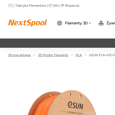
🇵🇱 Fabryka Filamentów | 📦 24h | 💬 Wsparcie
Filamenty 3D
Żywi
Strona główna
3D Printer Filaments
PLA
eSUN PLA+HS Fi