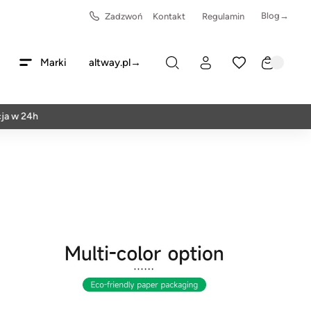
Blog→
Zadzwoń
Kontakt
Regulamin
Marki
altway.pl→
4h