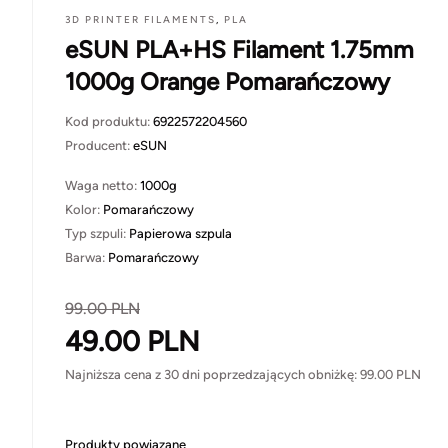
3D PRINTER FILAMENTS
,
PLA
eSUN PLA+HS Filament 1.75mm
1000g Orange Pomarańczowy
Kod produktu:
6922572204560
Producent:
eSUN
Waga netto:
1000g
Kolor:
Pomarańczowy
Typ szpuli:
Papierowa szpula
Barwa:
Pomarańczowy
99.00
PLN
49.00
PLN
Najniższa cena z 30 dni poprzedzających obniżkę:
99.00
PLN
Produkty powiązane