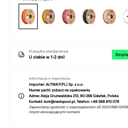
Przesyłka standardowa
Bezpła
U ciebie w 1-2 dni!
Informacje o importerze
Importer:
ALTWAY(PL) Sp. z o.o.
Numer partii:
zobacz na opakowaniu
Adres:
Aleja Grunwaldzka 212, 80-266 Gdańsk, Polska
Kontakt:
bok@nextspool.pl, Telefon: +48 588 810 078
Zapewniamy zgodność z rozporządzeniem UE 2023/988 (GPSR)
innymi obowiązującymi normami.