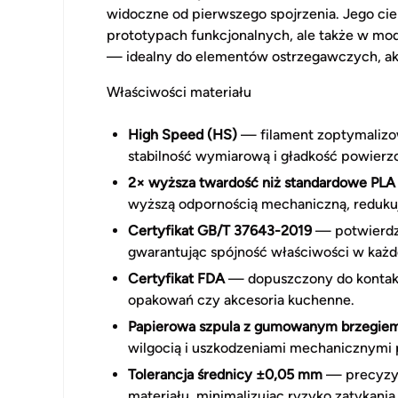
widoczne od pierwszego spojrzenia. Jego cie
prototypach funkcjonalnych, ale także w mo
— idealny do elementów ostrzegawczych, akc
Właściwości materiału
High Speed (HS)
— filament zoptymalizo
stabilność wymiarową i gładkość powierz
2× wyższa twardość niż standardowe PLA
wyższą odpornością mechaniczną, redukuj
Certyfikat GB/T 37643-2019
— potwierdza
gwarantując spójność właściwości w każde
Certyfikat FDA
— dopuszczony do kontakt
opakowań czy akcesoria kuchenne.
Papierowa szpula z gumowanym brzegie
wilgocią i uszkodzeniami mechanicznymi 
Tolerancja średnicy ±0,05 mm
— precyzyj
materiału, minimalizując ryzyko zatykania