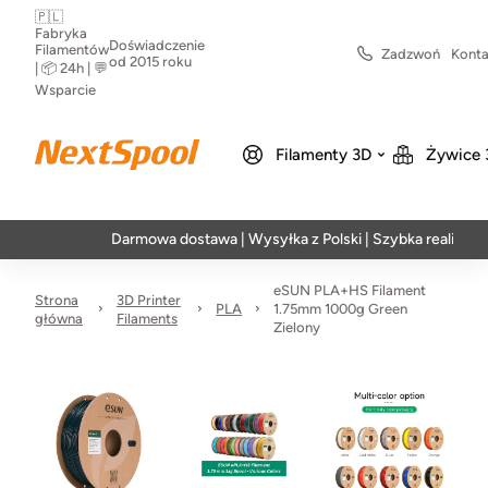
🇵🇱
Fabryka
Doświadczenie
Filamentów
Zadzwoń
Konta
od 2015 roku
| 📦 24h | 💬
Wsparcie
Filamenty 3D
Żywice 
Darmowa dostawa | Wysyłka z Polski | Szybka realizacja w 24h
eSUN PLA+HS Filament
Strona
3D Printer
PLA
1.75mm 1000g Green
główna
Filaments
Zielony