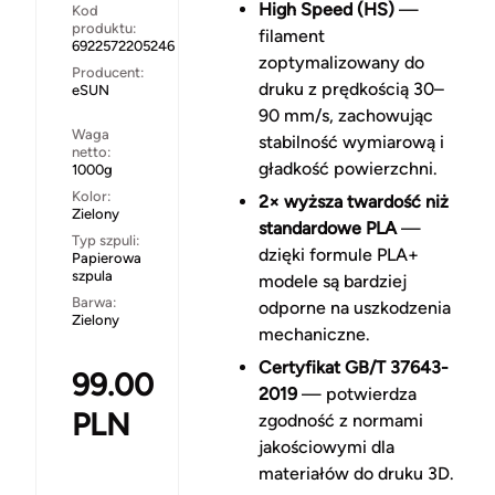
High Speed (HS)
—
Kod
produktu:
filament
6922572205246
zoptymalizowany do
Producent:
druku z prędkością 30–
eSUN
90 mm/s, zachowując
Waga
stabilność wymiarową i
netto:
gładkość powierzchni.
1000g
Kolor:
2× wyższa twardość niż
Zielony
standardowe PLA
—
Typ szpuli:
dzięki formule PLA+
Papierowa
szpula
modele są bardziej
Barwa:
odporne na uszkodzenia
Zielony
mechaniczne.
Certyfikat GB/T 37643-
99.00
2019
— potwierdza
PLN
zgodność z normami
jakościowymi dla
materiałów do druku 3D.