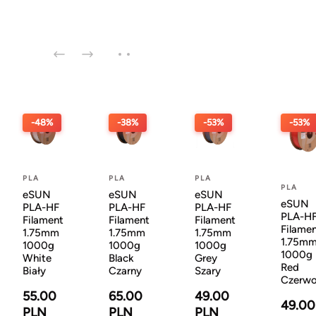
-48%
-38%
-53%
-53%
PLA
PLA
PLA
PLA
eSUN
eSUN
eSUN
eSUN
PLA-HF
PLA-HF
PLA-HF
PLA-H
Filament
Filament
Filament
Filame
1.75mm
1.75mm
1.75mm
1.75m
1000g
1000g
1000g
1000g
White
Black
Grey
Red
Biały
Czarny
Szary
Czerw
55.00
65.00
49.00
49.00
PLN
PLN
PLN