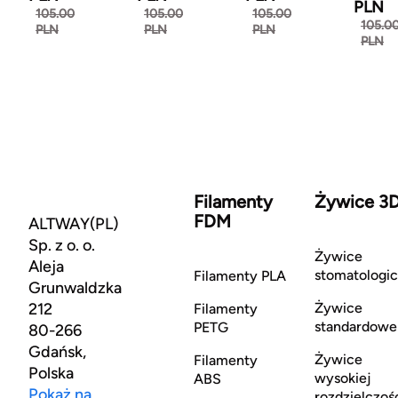
PLN
105.00
105.00
105.00
105.0
PLN
PLN
PLN
PLN
Filamenty
Żywice 3
FDM
ALTWAY(PL)
Sp. z o. o.
Żywice
Aleja
stomatologi
Filamenty PLA
Grunwaldzka
212
Żywice
Filamenty
standardowe
PETG
80-266
Gdańsk,
Żywice
Filamenty
Polska
wysokiej
ABS
Pokaż na
rozdzielczoś