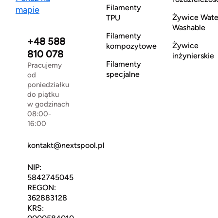
Filamenty
mapie
Żywice Wate
TPU
Washable
Filamenty
+48 588
Żywice
kompozytowe
810 078
inżynierskie
Filamenty
Pracujemy
specjalne
od
poniedziałku
do piątku
w godzinach
08:00-
16:00
kontakt@nextspool.pl
NIP:
5842745045
REGON:
362883128
KRS: