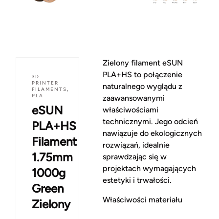
Zielony filament eSUN
PLA+HS to połączenie
3D
PRINTER
naturalnego wyglądu z
FILAMENTS
,
PLA
zaawansowanymi
eSUN
właściwościami
technicznymi. Jego odcień
PLA+HS
nawiązuje do ekologicznych
Filament
rozwiązań, idealnie
1.75mm
sprawdzając się w
projektach wymagających
1000g
estetyki i trwałości.
Green
Właściwości materiału
Zielony