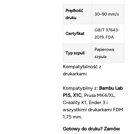
Prędkość
30–90 mm/s
druku
GB/T 37643-
Certyfikat
2019, FDA
Papierowa
Typ szpuli
szpula
Kompatybilność z
drukarkami
Kompatybilny z:
Bambu Lab
P1S, X1C
, Prusa MK4/XL,
Creality K1, Ender 3 i
wszystkimi drukarkami FDM
1,75 mm.
Gotowy do druku? Zamów