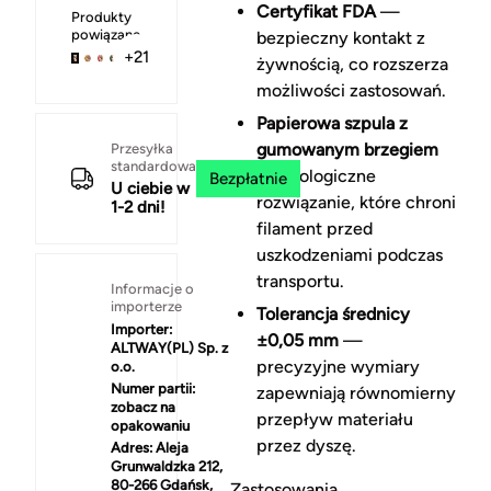
Certyfikat FDA
—
Produkty
powiązane
bezpieczny kontakt z
+21
żywnością, co rozszerza
możliwości zastosowań.
Papierowa szpula z
gumowanym brzegiem
Przesyłka
standardowa
— ekologiczne
Bezpłatnie
U ciebie w
rozwiązanie, które chroni
1-2 dni!
filament przed
uszkodzeniami podczas
transportu.
Informacje o
importerze
Tolerancja średnicy
Importer:
±0,05 mm
—
ALTWAY(PL) Sp. z
precyzyjne wymiary
o.o.
Numer partii:
zapewniają równomierny
zobacz na
przepływ materiału
opakowaniu
przez dyszę.
Adres:
Aleja
Grunwaldzka 212,
80-266 Gdańsk,
Zastosowania