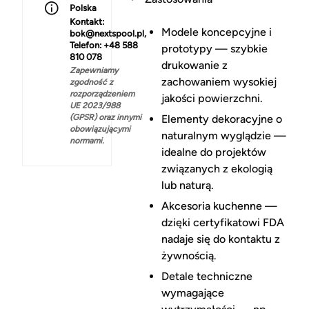
Polska
Kontakt:
Modele koncepcyjne i
bok@nextspool.pl,
Telefon: +48 588
prototypy — szybkie
810 078
drukowanie z
Zapewniamy
zachowaniem wysokiej
zgodność z
rozporządzeniem
jakości powierzchni.
UE 2023/988
(GPSR) oraz innymi
Elementy dekoracyjne o
obowiązującymi
naturalnym wyglądzie —
normami.
idealne do projektów
związanych z ekologią
lub naturą.
Akcesoria kuchenne —
dzięki certyfikatowi FDA
nadaje się do kontaktu z
żywnością.
Detale techniczne
wymagające