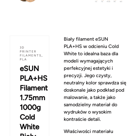
Biały filament eSUN
PLA+HS w odcieniu Cold
3D
PRINTER
White to idealna baza dla
FILAMENTS
,
PLA
modeli wymagających
eSUN
perfekcyjnej estetyki i
precyzji. Jego czysty,
PLA+HS
neutralny kolor sprawdza się
Filament
doskonale jako podkład pod
1.75mm
malowanie, a także jako
samodzielny materiał do
1000g
wydruków o wysokim
Cold
kontraście detali.
White
Właściwości materiału