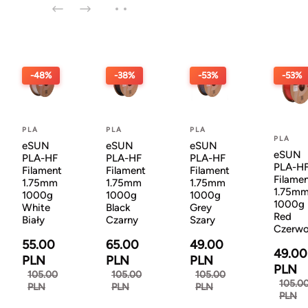
-48%
-38%
-53%
-53%
PLA
PLA
PLA
PLA
eSUN
eSUN
eSUN
eSUN
PLA-HF
PLA-HF
PLA-HF
PLA-H
Filament
Filament
Filament
Filame
1.75mm
1.75mm
1.75mm
1.75m
1000g
1000g
1000g
1000g
White
Black
Grey
Red
Biały
Czarny
Szary
Czerw
55.00
65.00
49.00
49.00
PLN
PLN
PLN
PLN
105.00
105.00
105.00
105.0
PLN
PLN
PLN
PLN