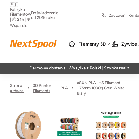
🇵🇱
Fabryka
Doświadczenie
Filamentów
Zadzwoń
Konta
od 2015 roku
| 📦 24h | 💬
Wsparcie
Filamenty 3D
Żywice 
Darmowa dostawa | Wysyłka z Polski | Szybka realizacja w 24h
eSUN PLA+HS Filament
Strona
3D Printer
PLA
1.75mm 1000g Cold White
główna
Filaments
Biały