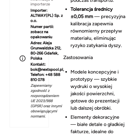
podczas transportu.
importerze
Tolerancja średnicy
Importer:
ALTWAY(PL) Sp. z
±0,05 mm
— precyzyjna
o.o.
kalibracja zapewnia
Numer partii:
równomierny przepływ
zobacz na
opakowaniu
materiału, eliminując
Adres:
Aleja
ryzyko zatykania dyszy.
Grunwaldzka 212,
80-266 Gdańsk,
Zastosowania
Polska
Kontakt:
bok@nextspool.pl,
Modele koncepcyjne i
Telefon: +48 588
prototypy — szybkie
810 078
Zapewniamy
wydruki o wysokiej
zgodność z
jakości powierzchni,
rozporządzeniem
gotowe do prezentacji
UE 2023/988
(GPSR) oraz innymi
lub dalszej obróbki.
obowiązującymi
normami.
Elementy dekoracyjne
— białe detale o gładkiej
fakturze, idealne do