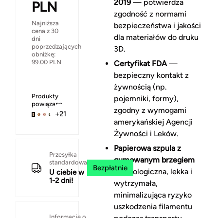
2019
— potwierdza
PLN
zgodność z normami
Najniższa
bezpieczeństwa i jakości
cena z 30
dla materiałów do druku
dni
poprzedzających
3D.
obniżkę:
99.00
PLN
Certyfikat FDA
—
bezpieczny kontakt z
żywnością (np.
Produkty
pojemniki, formy),
powiązane
zgodny z wymogami
+21
amerykańskiej Agencji
Żywności i Leków.
Papierowa szpula z
Przesyłka
gumowanym brzegiem
standardowa
Bezpłatnie
— ekologiczna, lekka i
U ciebie w
1-2 dni!
wytrzymała,
minimalizująca ryzyko
uszkodzenia filamentu
Informacje o