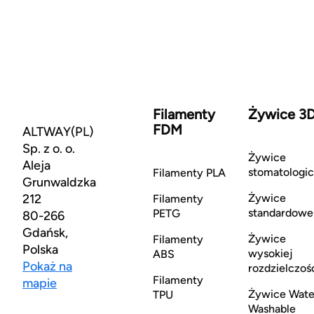
Filamenty
Żywice 3
FDM
ALTWAY(PL)
Sp. z o. o.
Żywice
Aleja
stomatologi
Filamenty PLA
Grunwaldzka
212
Żywice
Filamenty
standardowe
PETG
80-266
Gdańsk,
Żywice
Filamenty
Polska
wysokiej
ABS
Pokaż na
rozdzielczoś
Filamenty
mapie
Żywice Wate
TPU
Washable