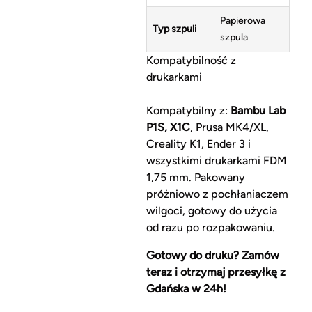
Papierowa
Typ szpuli
szpula
Kompatybilność z
drukarkami
Kompatybilny z:
Bambu Lab
P1S, X1C
, Prusa MK4/XL,
Creality K1, Ender 3 i
wszystkimi drukarkami FDM
1,75 mm. Pakowany
próżniowo z pochłaniaczem
wilgoci, gotowy do użycia
od razu po rozpakowaniu.
Gotowy do druku? Zamów
teraz i otrzymaj przesyłkę z
Gdańska w 24h!