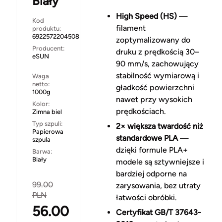
Biały
High Speed (HS)
—
Kod
filament
produktu:
6922572204508
zoptymalizowany do
Producent:
druku z prędkością 30–
eSUN
90 mm/s, zachowujący
stabilność wymiarową i
Waga
netto:
gładkość powierzchni
1000g
nawet przy wysokich
Kolor:
prędkościach.
Zimna biel
Typ szpuli:
2× większa twardość niż
Papierowa
standardowe PLA
—
szpula
dzięki formule PLA+
Barwa:
Biały
modele są sztywniejsze i
bardziej odporne na
99.00
zarysowania, bez utraty
PLN
łatwości obróbki.
56.00
Certyfikat GB/T 37643-