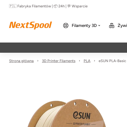
🇵🇱 Fabryka Filamentów | 📦 24h | 💬 Wsparcie
Filamenty 3D
Żywi
Strona główna
3D Printer Filaments
PLA
eSUN PLA-Basic 