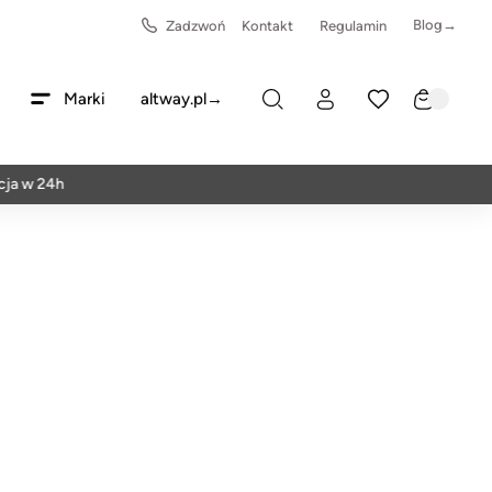
Blog→
Zadzwoń
Kontakt
Regulamin
Marki
altway.pl→
24h