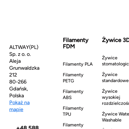
Filamenty
Żywice 3
FDM
ALTWAY(PL)
Sp. z o. o.
Żywice
Aleja
stomatologi
Filamenty PLA
Grunwaldzka
212
Żywice
Filamenty
standardowe
PETG
80-266
Gdańsk,
Żywice
Filamenty
Polska
wysokiej
ABS
Pokaż na
rozdzielczoś
Filamenty
mapie
Żywice Wate
TPU
Washable
Filamenty
+48 588