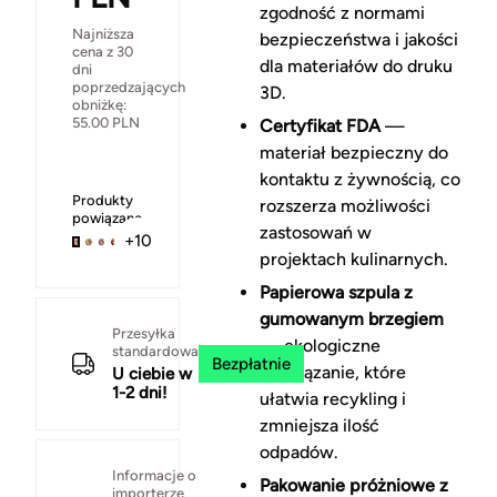
zgodność z normami
Najniższa
bezpieczeństwa i jakości
cena z 30
dla materiałów do druku
dni
poprzedzających
3D.
obniżkę:
55.00
PLN
Certyfikat FDA
—
materiał bezpieczny do
kontaktu z żywnością, co
Produkty
rozszerza możliwości
powiązane
zastosowań w
+10
projektach kulinarnych.
Papierowa szpula z
gumowanym brzegiem
Przesyłka
— ekologiczne
standardowa
Bezpłatnie
rozwiązanie, które
U ciebie w
1-2 dni!
ułatwia recykling i
zmniejsza ilość
odpadów.
Informacje o
Pakowanie próżniowe z
importerze