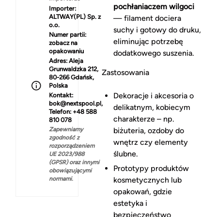
pochłaniaczem wilgoci
Importer:
ALTWAY(PL) Sp. z
— filament dociera
o.o.
suchy i gotowy do druku,
Numer partii:
eliminując potrzebę
zobacz na
opakowaniu
dodatkowego suszenia.
Adres:
Aleja
Grunwaldzka 212,
Zastosowania
80-266 Gdańsk,
Polska
Dekoracje i akcesoria o
Kontakt:
bok@nextspool.pl,
delikatnym, kobiecym
Telefon: +48 588
charakterze – np.
810 078
Zapewniamy
biżuteria, ozdoby do
zgodność z
wnętrz czy elementy
rozporządzeniem
ślubne.
UE 2023/988
(GPSR) oraz innymi
Prototypy produktów
obowiązującymi
normami.
kosmetycznych lub
opakowań, gdzie
estetyka i
bezpieczeństwo