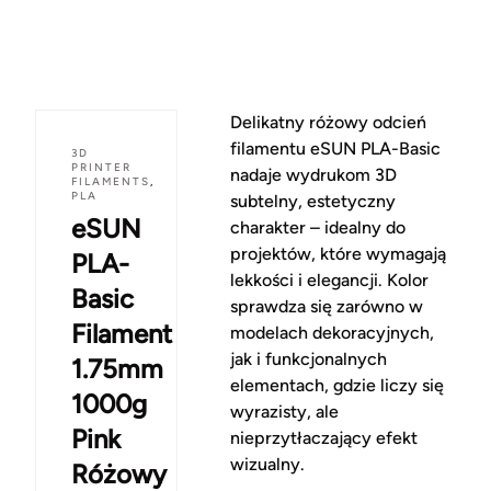
Delikatny różowy odcień
filamentu eSUN PLA-Basic
3D
PRINTER
nadaje wydrukom 3D
FILAMENTS
,
PLA
subtelny, estetyczny
eSUN
charakter – idealny do
projektów, które wymagają
PLA-
lekkości i elegancji. Kolor
Basic
sprawdza się zarówno w
Filament
modelach dekoracyjnych,
jak i funkcjonalnych
1.75mm
elementach, gdzie liczy się
1000g
wyrazisty, ale
Pink
nieprzytłaczający efekt
wizualny.
Różowy