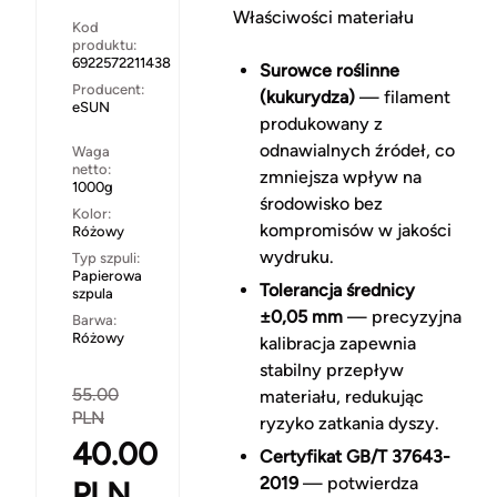
Właściwości materiału
Kod
produktu:
6922572211438
Surowce roślinne
Producent:
(kukurydza)
— filament
eSUN
produkowany z
odnawialnych źródeł, co
Waga
netto:
zmniejsza wpływ na
1000g
środowisko bez
Kolor:
kompromisów w jakości
Różowy
wydruku.
Typ szpuli:
Papierowa
Tolerancja średnicy
szpula
±0,05 mm
— precyzyjna
Barwa:
Różowy
kalibracja zapewnia
stabilny przepływ
55.00
materiału, redukując
PLN
ryzyko zatkania dyszy.
40.00
Certyfikat GB/T 37643-
2019
— potwierdza
PLN