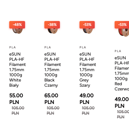
-48%
-38%
-53%
-53%
PLA
PLA
PLA
PLA
eSUN
eSUN
eSUN
eSUN
PLA-HF
PLA-HF
PLA-HF
PLA-H
Filament
Filament
Filament
Filame
1.75mm
1.75mm
1.75mm
1.75m
1000g
1000g
1000g
1000g
White
Black
Grey
Red
Biały
Czarny
Szary
Czerw
55.00
65.00
49.00
49.00
PLN
PLN
PLN
PLN
105.00
105.00
105.00
105.0
PLN
PLN
PLN
PLN