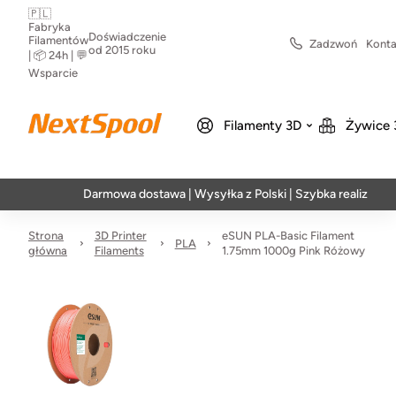
🇵🇱
Fabryka
Doświadczenie
Filamentów
Zadzwoń
Konta
od 2015 roku
| 📦 24h | 💬
Wsparcie
Filamenty 3D
Żywice 
Darmowa dostawa | Wysyłka z Polski | Szybka realizacja w 24h
Strona
3D Printer
eSUN PLA-Basic Filament
PLA
główna
Filaments
1.75mm 1000g Pink Różowy