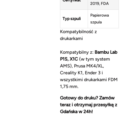
Certyfikat
2019, FDA
Papierowa
Typ szpuli
szpula
Kompatybilność z
drukarkami
Kompatybilny z:
Bambu Lab
P1S, X1C
(w tym system
AMS), Prusa MK4/XL,
Creality K1, Ender 3 i
wszystkimi drukarkami FDM
1,75 mm.
Gotowy do druku? Zamów
teraz i otrzymaj przesyłkę z
Gdańska w 24h!