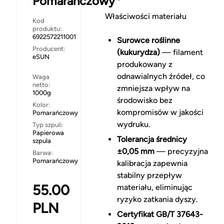
Pomarańczowy
Właściwości materiału
Kod
produktu:
6922572211001
Surowce roślinne
Producent:
(kukurydza)
— filament
eSUN
produkowany z
odnawialnych źródeł, co
Waga
netto:
zmniejsza wpływ na
1000g
środowisko bez
Kolor:
kompromisów w jakości
Pomarańczowy
wydruku.
Typ szpuli:
Papierowa
Tolerancja średnicy
szpula
±0,05 mm
— precyzyjna
Barwa:
Pomarańczowy
kalibracja zapewnia
stabilny przepływ
55.00
materiału, eliminując
ryzyko zatkania dyszy.
PLN
Certyfikat GB/T 37643-