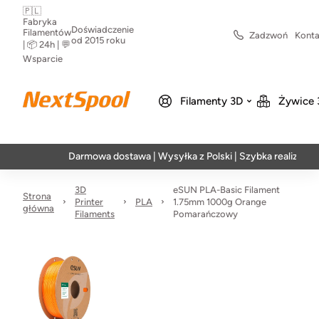
🇵🇱
Fabryka
Doświadczenie
Filamentów
Zadzwoń
Konta
od 2015 roku
| 📦 24h | 💬
Wsparcie
Filamenty 3D
Żywice 
Darmowa dostawa | Wysyłka z Polski | Szybka realizacja w 24h
3D
eSUN PLA-Basic Filament
Strona
Printer
PLA
1.75mm 1000g Orange
główna
Filaments
Pomarańczowy