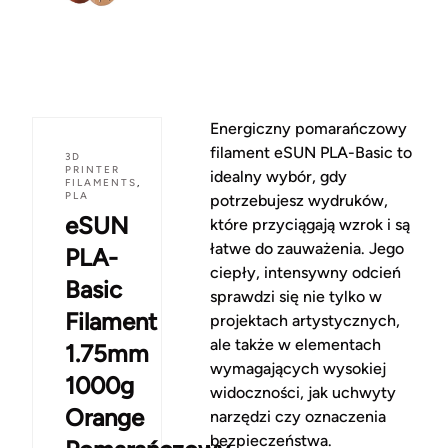
Energiczny pomarańczowy
filament eSUN PLA-Basic to
3D
PRINTER
idealny wybór, gdy
FILAMENTS
,
PLA
potrzebujesz wydruków,
eSUN
które przyciągają wzrok i są
łatwe do zauważenia. Jego
PLA-
ciepły, intensywny odcień
Basic
sprawdzi się nie tylko w
Filament
projektach artystycznych,
ale także w elementach
1.75mm
wymagających wysokiej
1000g
widoczności, jak uchwyty
Orange
narzędzi czy oznaczenia
bezpieczeństwa.