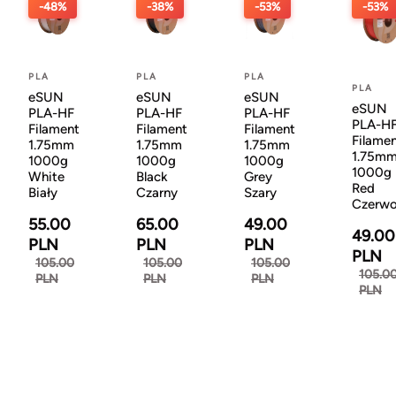
-48%
-38%
-53%
-53%
PLA
PLA
PLA
PLA
eSUN
eSUN
eSUN
eSUN
PLA-HF
PLA-HF
PLA-HF
PLA-H
Filament
Filament
Filament
Filame
1.75mm
1.75mm
1.75mm
1.75m
1000g
1000g
1000g
1000g
White
Black
Grey
Red
Biały
Czarny
Szary
Czerw
55.00
65.00
49.00
49.00
PLN
PLN
PLN
PLN
105.00
105.00
105.00
105.0
PLN
PLN
PLN
PLN