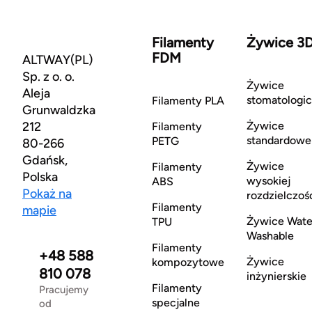
Filamenty
Żywice 3
FDM
ALTWAY(PL)
Sp. z o. o.
Żywice
Aleja
stomatologi
Filamenty PLA
Grunwaldzka
212
Żywice
Filamenty
standardowe
PETG
80-266
Gdańsk,
Żywice
Filamenty
Polska
wysokiej
ABS
Pokaż na
rozdzielczoś
Filamenty
mapie
Żywice Wate
TPU
Washable
Filamenty
+48 588
Żywice
kompozytowe
810 078
inżynierskie
Filamenty
Pracujemy
specjalne
od