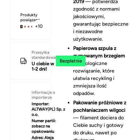
2019
— potwierdza
zgodność z normami
Produkty
jakościowymi,
powiązane
gwarantując bezpieczne
+10
i niezawodne
użytkowanie.
Papierowa szpula z
Przesyłka
gumowanym brzegiem
standardowa
Bezpłatnie
— ekologiczne
U ciebie w
1-2 dni!
rozwiązanie, które
ułatwia recykling i
zmniejsza ilość
Informacje o
odpadów.
importerze
Pakowanie próżniowe z
Importer:
ALTWAY(PL) Sp. z
pochłaniaczem wilgoci
o.o.
— filament dociera do
Numer partii:
Ciebie suchy i gotowy
zobacz na
opakowaniu
do druku, nawet po
Adres:
Aleja