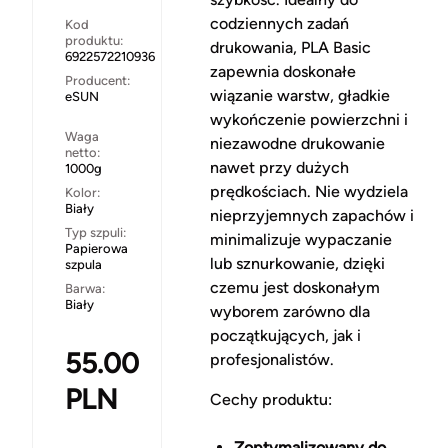
codziennych zadań
Kod
produktu:
drukowania, PLA Basic
6922572210936
zapewnia doskonałe
Producent:
wiązanie warstw, gładkie
eSUN
wykończenie powierzchni i
Waga
niezawodne drukowanie
netto:
nawet przy dużych
1000g
prędkościach. Nie wydziela
Kolor:
Biały
nieprzyjemnych zapachów i
Typ szpuli:
minimalizuje wypaczanie
Papierowa
lub sznurkowanie, dzięki
szpula
czemu jest doskonałym
Barwa:
Biały
wyborem zarówno dla
początkujących, jak i
55.00
profesjonalistów.
PLN
Cechy produktu:
Zoptymalizowany do