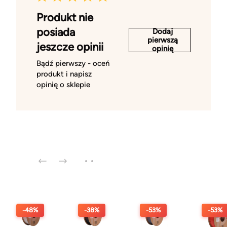
Produkt nie
posiada
Dodaj
pierwszą
jeszcze opinii
opinię
Bądź pierwszy - oceń
produkt i napisz
opinię o sklepie
-48%
-38%
-53%
-53%