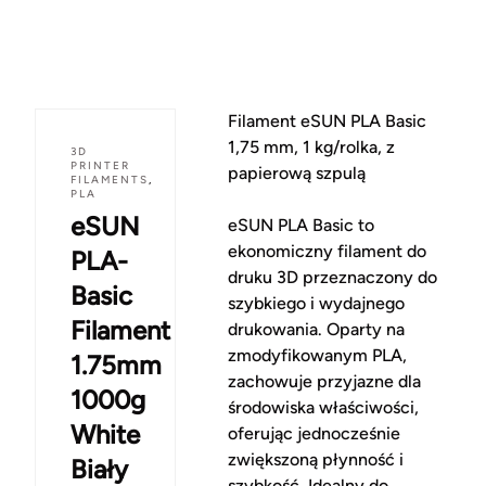
Filament eSUN PLA Basic
1,75 mm, 1 kg/rolka, z
3D
PRINTER
papierową szpulą
FILAMENTS
,
PLA
eSUN
eSUN PLA Basic to
ekonomiczny filament do
PLA-
druku 3D przeznaczony do
Basic
szybkiego i wydajnego
Filament
drukowania. Oparty na
zmodyfikowanym PLA,
1.75mm
zachowuje przyjazne dla
1000g
środowiska właściwości,
White
oferując jednocześnie
zwiększoną płynność i
Biały
szybkość. Idealny do