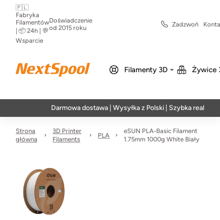
🇵🇱
Fabryka
Doświadczenie
Filamentów
Zadzwoń
Konta
od 2015 roku
| 📦 24h | 💬
Wsparcie
Filamenty 3D
Żywice 
Darmowa dostawa | Wysyłka z Polski | Szybka realizacja w 24h
Strona
3D Printer
eSUN PLA-Basic Filament
PLA
główna
Filaments
1.75mm 1000g White Biały