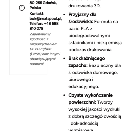
80-266 Gdańsk,
drukowania 3D.
Polska
Kontakt:
Przyjazny dla
bok@nextspool.pl,
środowiska:
Formuła na
Telefon: +48 588
bazie PLA z
810 078
Zapewniamy
biodegradowalnymi
zgodność z
składnikami i niską emisją
rozporządzeniem
podczas drukowania.
UE 2023/988
(GPSR) oraz innymi
Brak drażniącego
obowiązującymi
normami.
zapachu:
Bezpieczny dla
środowiska domowego,
biurowego i
edukacyjnego.
Czyste wykończenie
powierzchni:
Tworzy
wysokiej jakości wydruki
z dobrą szczegółowością
i dokładnością
wymiarową.