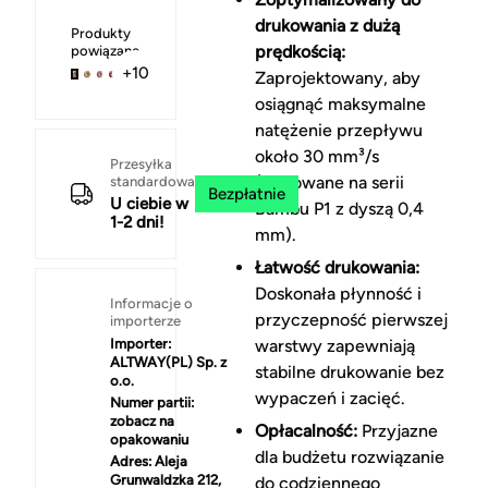
drukowania z dużą
Produkty
prędkością:
powiązane
+10
Zaprojektowany, aby
osiągnąć maksymalne
natężenie przepływu
około 30 mm³/s
Przesyłka
(testowane na serii
standardowa
Bezpłatnie
U ciebie w
Bambu P1 z dyszą 0,4
1-2 dni!
mm).
Łatwość drukowania:
Doskonała płynność i
Informacje o
przyczepność pierwszej
importerze
Importer:
warstwy zapewniają
ALTWAY(PL) Sp. z
stabilne drukowanie bez
o.o.
wypaczeń i zacięć.
Numer partii:
zobacz na
Opłacalność:
Przyjazne
opakowaniu
dla budżetu rozwiązanie
Adres:
Aleja
Grunwaldzka 212,
do codziennego