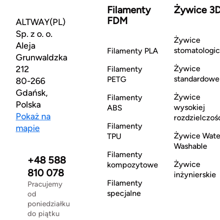
Filamenty
Żywice 3
FDM
ALTWAY(PL)
Sp. z o. o.
Żywice
Aleja
stomatologi
Filamenty PLA
Grunwaldzka
212
Żywice
Filamenty
standardowe
PETG
80-266
Gdańsk,
Żywice
Filamenty
Polska
wysokiej
ABS
Pokaż na
rozdzielczoś
Filamenty
mapie
Żywice Wate
TPU
Washable
Filamenty
+48 588
Żywice
kompozytowe
810 078
inżynierskie
Filamenty
Pracujemy
specjalne
od
poniedziałku
do piątku