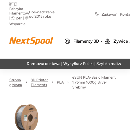
🇵🇱
Fabryka
Doświadczenie
Filamentów
Zadzwoń
Konta
od 2015 roku
| 📦 24h | 💬
Wsparcie
Filamenty 3D
Żywice 
Darmowa dostawa | Wysyłka z Polski | Szybka realizacja w 24h
eSUN PLA-Basic Filament
Strona
3D Printer
PLA
1.75mm 1000g Silver
główna
Filaments
Srebrny