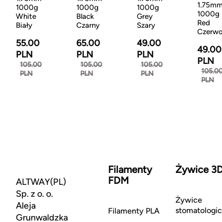
1.75m
1000g
1000g
1000g
1000g
White
Black
Grey
Red
Biały
Czarny
Szary
Czerw
55.00
65.00
49.00
49.00
PLN
PLN
PLN
PLN
105.00
105.00
105.00
105.0
PLN
PLN
PLN
PLN
Filamenty
Żywice 3
FDM
ALTWAY(PL)
Sp. z o. o.
Żywice
Aleja
stomatologi
Filamenty PLA
Grunwaldzka