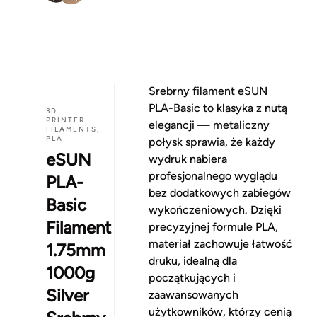
Srebrny filament eSUN
PLA-Basic to klasyka z nutą
3D
PRINTER
elegancji — metaliczny
FILAMENTS
,
PLA
połysk sprawia, że każdy
eSUN
wydruk nabiera
profesjonalnego wyglądu
PLA-
bez dodatkowych zabiegów
Basic
wykończeniowych. Dzięki
Filament
precyzyjnej formule PLA,
materiał zachowuje łatwość
1.75mm
druku, idealną dla
1000g
początkujących i
Silver
zaawansowanych
użytkowników, którzy cenią