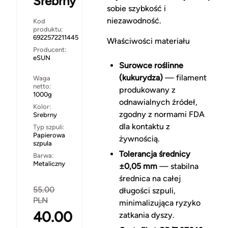
Srebrny
sobie szybkość i
niezawodność.
Kod
produktu:
6922572211445
Właściwości materiału
Producent:
eSUN
Surowce roślinne
(kukurydza)
— filament
Waga
netto:
produkowany z
1000g
odnawialnych źródeł,
Kolor:
zgodny z normami FDA
Srebrny
dla kontaktu z
Typ szpuli:
Papierowa
żywnością.
szpula
Tolerancja średnicy
Barwa:
Metaliczny
±0,05 mm
— stabilna
średnica na całej
55.00
długości szpuli,
PLN
minimalizująca ryzyko
40.00
zatkania dyszy.