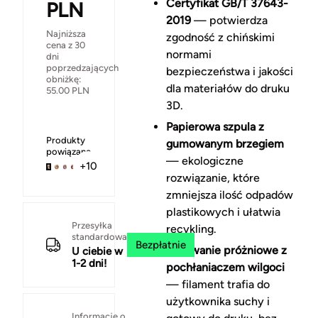
Certyfikat GB/T 37643-
PLN
2019
— potwierdza
Najniższa
zgodność z chińskimi
cena z 30
normami
dni
poprzedzających
bezpieczeństwa i jakości
obniżkę:
dla materiałów do druku
55.00
PLN
3D.
Papierowa szpula z
Produkty
gumowanym brzegiem
powiązane
— ekologiczne
+10
rozwiązanie, które
zmniejsza ilość odpadów
plastikowych i ułatwia
Przesyłka
recykling.
standardowa
Bezpłatnie
Pakowanie próżniowe z
U ciebie w
1-2 dni!
pochłaniaczem wilgoci
— filament trafia do
użytkownika suchy i
Informacje o