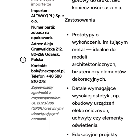
gotowy do druku, bez
importerze
konieczności suszenia.
Importer:
ALTWAY(PL) Sp. z
Zastosowania
o.o.
Numer partii:
zobacz na
Prototypy o
opakowaniu
wykończeniu imitującym
Adres:
Aleja
metal — idealne do
Grunwaldzka 212,
80-266 Gdańsk,
modeli
Polska
architektonicznych,
Kontakt:
bok@nextspool.pl,
biżuterii czy elementów
Telefon: +48 588
dekoracyjnych.
810 078
Zapewniamy
Detale wymagające
zgodność z
wysokiej estetyki, np.
rozporządzeniem
obudowy urządzeń
UE 2023/988
(GPSR) oraz innymi
elektronicznych,
obowiązującymi
uchwyty czy elementy
normami.
oświetlenia.
Edukacyjne projekty