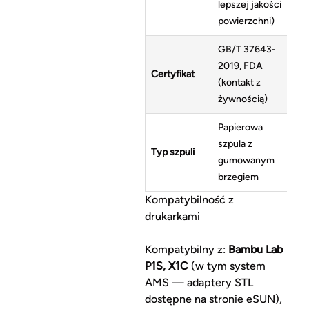
lepszej jakości
powierzchni)
GB/T 37643-
2019, FDA
Certyfikat
(kontakt z
żywnością)
Papierowa
szpula z
Typ szpuli
gumowanym
brzegiem
Kompatybilność z
drukarkami
Kompatybilny z:
Bambu Lab
P1S, X1C
(w tym system
AMS — adaptery STL
dostępne na stronie eSUN),