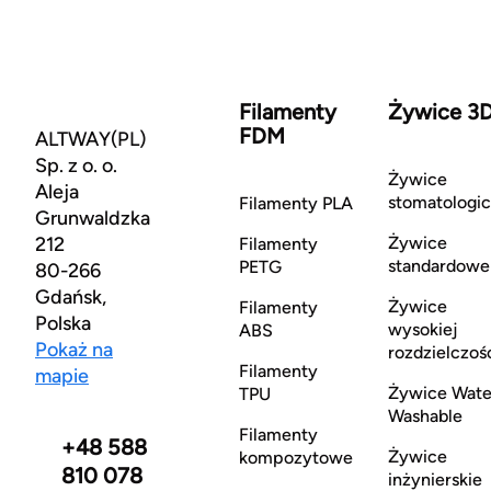
Filamenty
Żywice 3
FDM
ALTWAY(PL)
Sp. z o. o.
Żywice
Aleja
stomatologi
Filamenty PLA
Grunwaldzka
212
Żywice
Filamenty
standardowe
PETG
80-266
Gdańsk,
Żywice
Filamenty
Polska
wysokiej
ABS
Pokaż na
rozdzielczoś
Filamenty
mapie
Żywice Wate
TPU
Washable
Filamenty
+48 588
Żywice
kompozytowe
810 078
inżynierskie