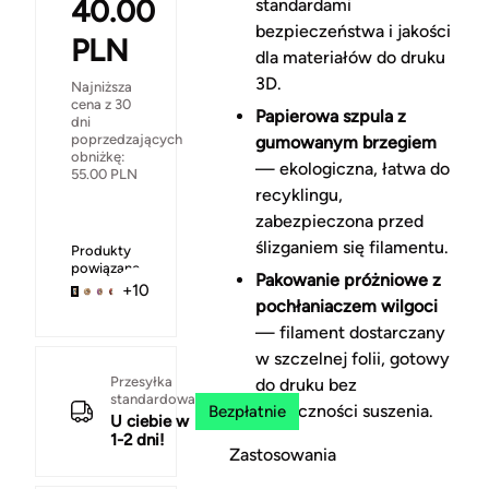
40.00
standardami
bezpieczeństwa i jakości
PLN
dla materiałów do druku
3D.
Najniższa
cena z 30
Papierowa szpula z
dni
poprzedzających
gumowanym brzegiem
obniżkę:
— ekologiczna, łatwa do
55.00
PLN
recyklingu,
zabezpieczona przed
ślizganiem się filamentu.
Produkty
powiązane
Pakowanie próżniowe z
+10
pochłaniaczem wilgoci
— filament dostarczany
w szczelnej folii, gotowy
Przesyłka
do druku bez
standardowa
konieczności suszenia.
Bezpłatnie
U ciebie w
1-2 dni!
Zastosowania