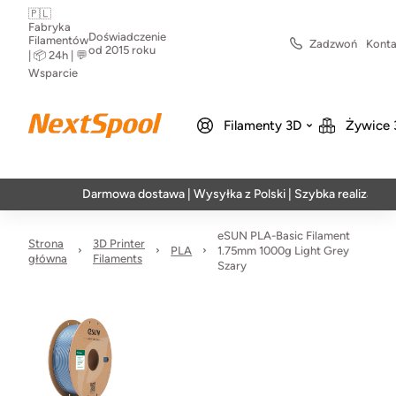
🇵🇱
Fabryka
Doświadczenie
Filamentów
Zadzwoń
Konta
od 2015 roku
| 📦 24h | 💬
Wsparcie
Filamenty 3D
Żywice 
Darmowa dostawa | Wysyłka z Polski | Szybka realizacja w 24h
eSUN PLA-Basic Filament
Strona
3D Printer
PLA
1.75mm 1000g Light Grey
główna
Filaments
Szary