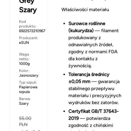
Grey
Szary
Właściwości materiału
Kod
Surowce roślinne
produktu:
(kukurydza)
— filament
6922572210967
produkowany z
Producent:
eSUN
odnawialnych źródeł,
zgodny z normami FDA
Waga
dla kontaktu z
netto:
1000g
żywnością.
Kolor:
Tolerancja średnicy
Jasnoszary
±0,05 mm
— gwarancja
Typ szpuli:
Papierowa
stabilnego przepływu
szpula
materiału i precyzyjnych
Barwa:
wydruków bez zatorów.
Szary
Certyfikat GB/T 37643-
55.00
2019
— potwierdza
PLN
zgodność z chińskimi