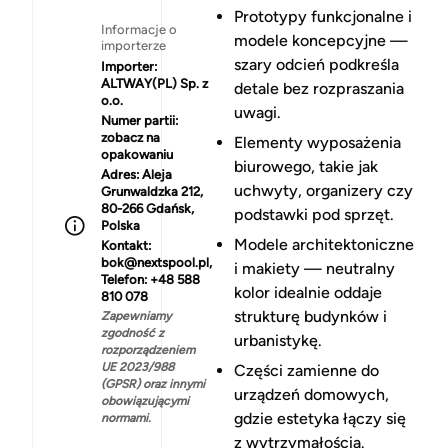
Prototypy funkcjonalne i
Informacje o
modele koncepcyjne —
importerze
szary odcień podkreśla
Importer:
ALTWAY(PL) Sp. z
detale bez rozpraszania
o.o.
uwagi.
Numer partii:
zobacz na
Elementy wyposażenia
opakowaniu
biurowego, takie jak
Adres:
Aleja
uchwyty, organizery czy
Grunwaldzka 212,
80-266 Gdańsk,
podstawki pod sprzęt.
Polska
Modele architektoniczne
Kontakt:
bok@nextspool.pl,
i makiety — neutralny
Telefon: +48 588
kolor idealnie oddaje
810 078
strukturę budynków i
Zapewniamy
zgodność z
urbanistykę.
rozporządzeniem
UE 2023/988
Części zamienne do
(GPSR) oraz innymi
urządzeń domowych,
obowiązującymi
gdzie estetyka łączy się
normami.
z wytrzymałością.