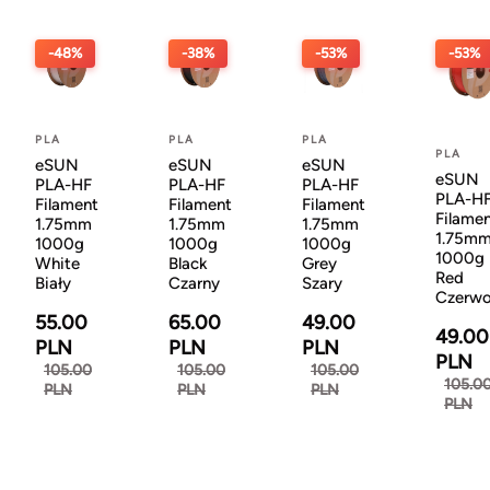
-48%
-38%
-53%
-53%
PLA
PLA
PLA
PLA
eSUN
eSUN
eSUN
eSUN
PLA-HF
PLA-HF
PLA-HF
PLA-H
Filament
Filament
Filament
Filame
1.75mm
1.75mm
1.75mm
1.75m
1000g
1000g
1000g
1000g
White
Black
Grey
Red
Biały
Czarny
Szary
Czerw
55.00
65.00
49.00
49.00
PLN
PLN
PLN
PLN
105.00
105.00
105.00
105.0
PLN
PLN
PLN
PLN