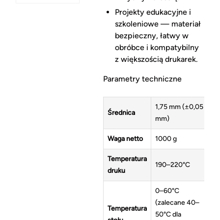
Projekty edukacyjne i
szkoleniowe — materiał
bezpieczny, łatwy w
obróbce i kompatybilny
z większością drukarek.
Parametry techniczne
1,75 mm (±0,05
Średnica
mm)
Waga netto
1000 g
Temperatura
190–220°C
druku
0–60°C
(zalecane 40–
Temperatura
50°C dla