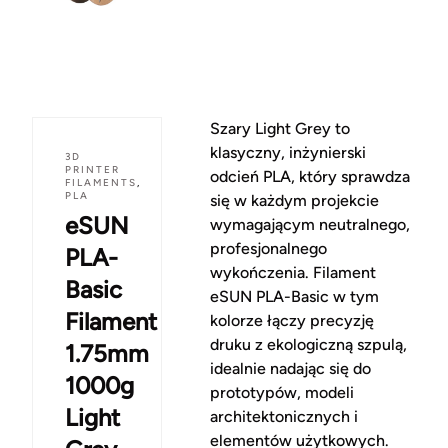
Szary Light Grey to
klasyczny, inżynierski
3D
PRINTER
odcień PLA, który sprawdza
FILAMENTS
,
PLA
się w każdym projekcie
eSUN
wymagającym neutralnego,
profesjonalnego
PLA-
wykończenia. Filament
Basic
eSUN PLA-Basic w tym
Filament
kolorze łączy precyzję
druku z ekologiczną szpulą,
1.75mm
idealnie nadając się do
1000g
prototypów, modeli
Light
architektonicznych i
elementów użytkowych.