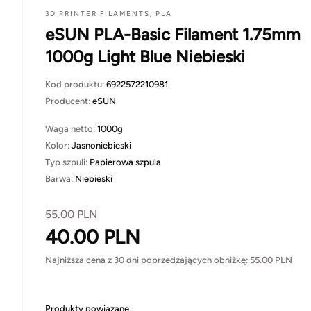
3D PRINTER FILAMENTS
,
PLA
eSUN PLA-Basic Filament 1.75mm
1000g Light Blue Niebieski
Kod produktu:
6922572210981
Producent:
eSUN
Waga netto:
1000g
Kolor:
Jasnoniebieski
Typ szpuli:
Papierowa szpula
Barwa:
Niebieski
55.00
PLN
40.00
PLN
Najniższa cena z 30 dni poprzedzających obniżkę:
55.00
PLN
Produkty powiązane