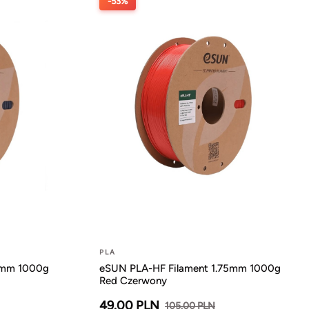
-53%
PLA
5mm 1000g
eSUN PLA-HF Filament 1.75mm 1000g
Red Czerwony
49.00 PLN
105.00 PLN