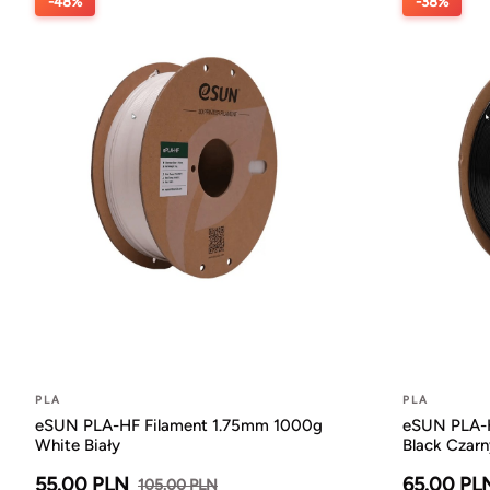
-48%
-38%
PLA
PLA
eSUN PLA-HF Filament 1.75mm 1000g
eSUN PLA-H
White Biały
Black Czarn
55.00 PLN
65.00 PL
105.00 PLN