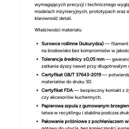
wymagających precyzji i technicznego wyglą
modelach inżynieryjnych, prototypach oraz 
klarowność detali.
Właściwości materiału
Surowce roślinne (kukurydza)
— filament 
na środowisko bez kompromisów w jakośc
Tolerancja średnicy ±0,05 mm
— gwarancja
zatkania dyszy nawet przy długotrwałym 
Certyfikat GB/T 37643-2019
— potwierdza
materiałów do druku 3D.
Certyfikat FDA
— bezpieczny kontakt z ż
czy akcesoriów kuchennych.
Papierowa szpula z gumowanym brzegie
łatwa w recyklingu i stabilna podczas druk
Pakowanie próżniowe z pochłaniaczem wi
gotowy do użycia, bez konieczności susze