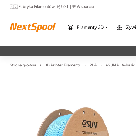
🇵🇱 Fabryka Filamentów | 📦 24h | 💬 Wsparcie
Filamenty 3D
Żywi
Strona główna
3D Printer Filaments
PLA
eSUN PLA-Basic F