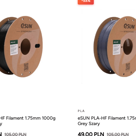
-53%
PLA
F Filament 1.75mm 1000g
eSUN PLA-HF Filament 1.7
y
Grey Szary
N
49.00 PLN
105.00 PLN
105.00 PLN