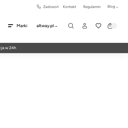
Blog→
Zadzwoń
Kontakt
Regulamin
Marki
altway.pl→
24h