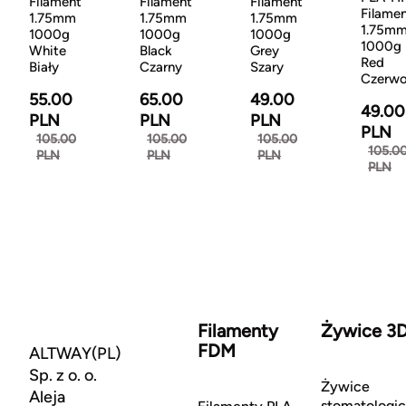
Filament
Filament
Filament
Filame
1.75mm
1.75mm
1.75mm
1.75m
1000g
1000g
1000g
1000g
White
Black
Grey
Red
Biały
Czarny
Szary
Czerw
55.00
65.00
49.00
49.00
PLN
PLN
PLN
PLN
105.00
105.00
105.00
105.0
PLN
PLN
PLN
PLN
Filamenty
Żywice 3
FDM
ALTWAY(PL)
Sp. z o. o.
Żywice
Aleja
stomatologi