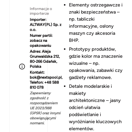
Elementy ostrzegawcze i
Informacje o
znaki bezpieczeństwa –
importerze
np. tabliczki
Importer:
ALTWAY(PL) Sp. z
informacyjne, osłony
o.o.
maszyn czy akcesoria
Numer partii:
BHP.
zobacz na
opakowaniu
Prototypy produktów,
Adres:
Aleja
gdzie kolor ma znaczenie
Grunwaldzka 212,
80-266 Gdańsk,
wizualne – np.
Polska
opakowania, zabawki czy
Kontakt:
gadżety reklamowe.
bok@nextspool.pl,
Telefon: +48 588
Detale modelarskie i
810 078
makiety
Zapewniamy
zgodność z
architektoniczne – jasny
rozporządzeniem
odcień ułatwia
UE 2023/988
(GPSR) oraz innymi
podświetlanie i
obowiązującymi
wyróżnianie kluczowych
normami.
elementów.