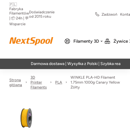
🇵🇱
Fabryka
Doświadczenie
Filamentów
Zadzwoń
Konta
od 2015 roku
| 📦 24h | 💬
Wsparcie
Filamenty 3D
Żywice 
Darmowa dostawa | Wysyłka z Polski | Szybka realizacja w 2
3D
WINKLE PLA-HD Filament
Strona
Printer
PLA
1.75mm 1000g Canary Yellow
główna
Filaments
Żółty