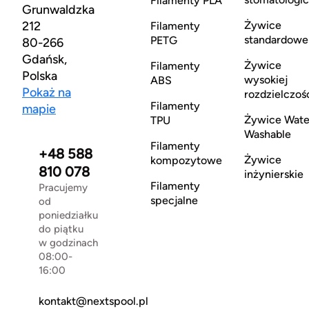
Filamenty PLA
Grunwaldzka
212
Żywice
Filamenty
standardowe
PETG
80-266
Gdańsk,
Żywice
Filamenty
Polska
wysokiej
ABS
Pokaż na
rozdzielczoś
Filamenty
mapie
Żywice Wate
TPU
Washable
Filamenty
+48 588
Żywice
kompozytowe
810 078
inżynierskie
Filamenty
Pracujemy
specjalne
od
poniedziałku
do piątku
w godzinach
08:00-
16:00
kontakt@nextspool.pl