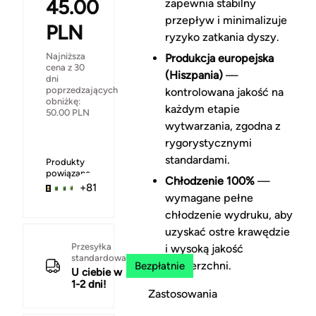
45.00
zapewnia stabilny
przepływ i minimalizuje
PLN
ryzyko zatkania dyszy.
Najniższa
Produkcja europejska
cena z 30
(Hiszpania)
—
dni
poprzedzających
kontrolowana jakość na
obniżkę:
każdym etapie
50.00
PLN
wytwarzania, zgodna z
rygorystycznymi
standardami.
Produkty
powiązane
Chłodzenie 100%
—
+81
wymagane pełne
chłodzenie wydruku, aby
uzyskać ostre krawędzie
Przesyłka
i wysoką jakość
standardowa
powierzchni.
Bezpłatnie
U ciebie w
1-2 dni!
Zastosowania