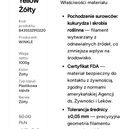
Yellow
Właściwości materiału
Żółty
Pochodzenie surowców:
Kod
kukurydza i skrobia
produktu:
roślinna
— filament
8435532910220
wytwarzany z
Producent:
WINKLE
odnawialnych źródeł, co
zmniejsza wpływ na
Waga
środowisko.
netto:
1000g
Certyfikat FDA
—
Kolor:
materiał bezpieczny do
Żółty
kontaktu z żywnością,
Typ szpuli:
Plastikowa
zgodny z normami
szpula
amerykańskiej Agencji
Barwa:
ds. Żywności i Leków.
Żółty
Tolerancja średnicy
50.00
±0,05 mm
— precyzyjna
PLN
geometria filamentu