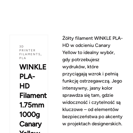
Żółty filament WINKLE PLA-
HD w odcieniu Canary
3D
PRINTER
Yellow to idealny wybór,
FILAMENTS
,
PLA
gdy potrzebujesz
WINKLE
wydruków, które
przyciągają wzrok i pełnią
PLA-
funkcję ostrzegawczą. Jego
HD
intensywny, jasny kolor
Filament
sprawdza się tam, gdzie
widoczność i czytelność są
1.75mm
kluczowe – od elementów
1000g
bezpieczeństwa po akcenty
Canary
w projektach designerskich.