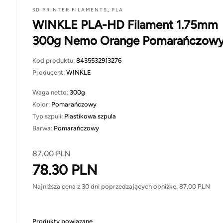
3D PRINTER FILAMENTS
,
PLA
WINKLE PLA-HD Filament 1.75mm
300g Nemo Orange Pomarańczow
Kod produktu:
8435532913276
Producent:
WINKLE
Waga netto:
300g
Kolor:
Pomarańczowy
Typ szpuli:
Plastikowa szpula
Barwa:
Pomarańczowy
87.00
PLN
78.30
PLN
Najniższa cena z 30 dni poprzedzających obniżkę:
87.00
PLN
Produkty powiązane