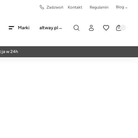
Blog→
Zadzwoń
Kontakt
Regulamin
Marki
altway.pl→
 24h