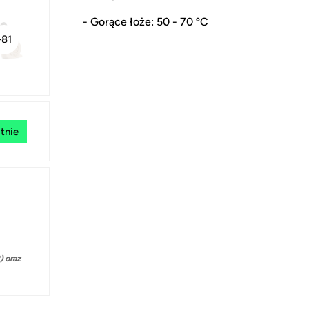
- Gorące łoże: 50 - 70 ºC
+81
tnie
 oraz