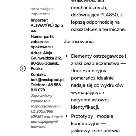
właściwościach
mechanicznych,
Informacje o
importerze
dorównująca PLA850, z
Importer:
lepszą odpornością na
ALTWAY(PL) Sp. z
odkształcenia termiczne.
o.o.
Numer partii:
Zastosowania
zobacz na
opakowaniu
Adres:
Aleja
Elementy ostrzegawcze i
Grunwaldzka 212,
znaki bezpieczeństwa —
80-266 Gdańsk,
Polska
fluorescencyjny
Kontakt:
pomarańcz idealnie
bok@nextspool.pl,
nadaje się do wydruków
Telefon: +48 588
810 078
wymagających
Zapewniamy
natychmiastowej
zgodność z
rozporządzeniem
identyfikacji.
UE 2023/988
Prototypy i modele
(GPSR) oraz innymi
obowiązującymi
koncepcyjne —
normami.
jaskrawy kolor ułatwia