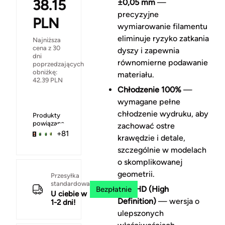
38.15
±0,05 mm
—
precyzyjne
PLN
wymiarowanie filamentu
eliminuje ryzyko zatkania
Najniższa
cena z 30
dyszy i zapewnia
dni
równomierne podawanie
poprzedzających
obniżkę:
materiału.
42.39
PLN
Chłodzenie 100%
—
wymagane pełne
chłodzenie wydruku, aby
Produkty
powiązane
zachować ostre
+81
krawędzie i detale,
szczególnie w modelach
o skomplikowanej
geometrii.
Przesyłka
standardowa
PLA-HD (High
Bezpłatnie
U ciebie w
Definition)
— wersja o
1-2 dni!
ulepszonych