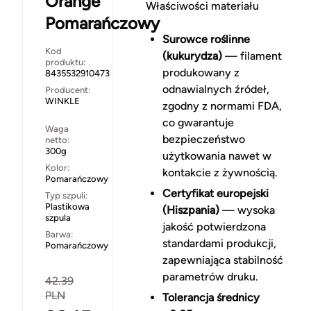
Orange
Właściwości materiału
Pomarańczowy
Surowce roślinne
Kod
(kukurydza)
— filament
produktu:
produkowany z
8435532910473
odnawialnych źródeł,
Producent:
WINKLE
zgodny z normami FDA,
co gwarantuje
Waga
bezpieczeństwo
netto:
300g
użytkowania nawet w
Kolor:
kontakcie z żywnością.
Pomarańczowy
Certyfikat europejski
Typ szpuli:
Plastikowa
(Hiszpania)
— wysoka
szpula
jakość potwierdzona
Barwa:
standardami produkcji,
Pomarańczowy
zapewniająca stabilność
parametrów druku.
42.39
PLN
Tolerancja średnicy