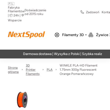
🇵🇱
Fabryka
Doświadczenie
Filamentów
Zadzwoń
Konta
od 2015 roku
| 📦 24h | 💬
Wsparcie
Filamenty 3D
Żywice 
Darmowa dostawa | Wysyłka z Polski | Szybka realizacja w 24h
3D
WINKLE PLA-HD Filament
Strona
Printer
PLA
1.75mm 300g Fluorescent
główna
Filaments
Orange Pomarańczowy