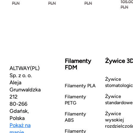
105.0
PLN
PLN
PLN
PLN
Filamenty
Żywice 3
FDM
ALTWAY(PL)
Sp. z o. o.
Żywice
Aleja
stomatologi
Filamenty PLA
Grunwaldzka
212
Żywice
Filamenty
standardowe
PETG
80-266
Gdańsk,
Żywice
Filamenty
Polska
wysokiej
ABS
Pokaż na
rozdzielczoś
Filamenty
mapie