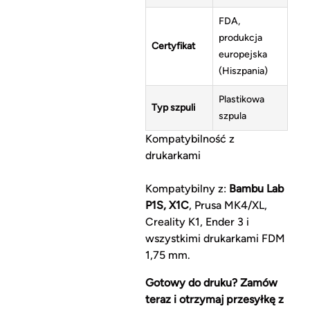
FDA,
produkcja
Certyfikat
europejska
(Hiszpania)
Plastikowa
Typ szpuli
szpula
Kompatybilność z
drukarkami
Kompatybilny z:
Bambu Lab
P1S, X1C
, Prusa MK4/XL,
Creality K1, Ender 3 i
wszystkimi drukarkami FDM
1,75 mm.
Gotowy do druku? Zamów
teraz i otrzymaj przesyłkę z