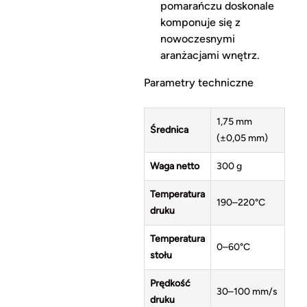
pomarańczu doskonale
komponuje się z
nowoczesnymi
aranżacjami wnętrz.
Parametry techniczne
1,75 mm
Średnica
(±0,05 mm)
Waga netto
300 g
Temperatura
190–220°C
druku
Temperatura
0–60°C
stołu
Prędkość
30–100 mm/s
druku