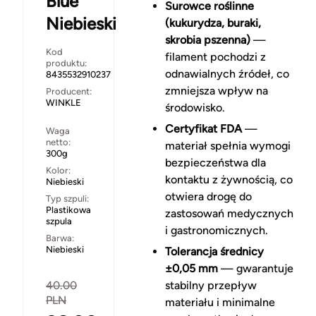
Blue
Surowce roślinne
Niebieski
(kukurydza, buraki,
skrobia pszenna)
—
Kod
filament pochodzi z
produktu:
odnawialnych źródeł, co
8435532910237
zmniejsza wpływ na
Producent:
WINKLE
środowisko.
Certyfikat FDA
—
Waga
netto:
materiał spełnia wymogi
300g
bezpieczeństwa dla
Kolor:
kontaktu z żywnością, co
Niebieski
otwiera drogę do
Typ szpuli:
Plastikowa
zastosowań medycznych
szpula
i gastronomicznych.
Barwa:
Niebieski
Tolerancja średnicy
±0,05 mm
— gwarantuje
40.00
stabilny przepływ
PLN
materiału i minimalne