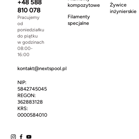
+48 588
Żywice
kompozytowe
810 078
inżynierskie
Filamenty
Pracujemy
specjalne
od
poniedziałku
do piątku
w godzinach
08:00-
16:00
kontakt@nextspool.pl
NIP:
5842745045
REGON:
362883128
KRS:
0000584010