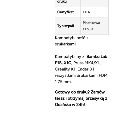
druku
Certyfikat
FDA
Plastikowa
Typ szpuli
szpula
Kompatybilność z
drukarkami
Kompatybilny z:
Bambu Lab
P1S, X1C
, Prusa MK4/XL,
Creality K1, Ender 3 i
wszystkimi drukarkami FDM
1,75 mm.
Gotowy do druku? Zamów
teraz i otrzymaj przesyłkę z
Gdańska w 24h!