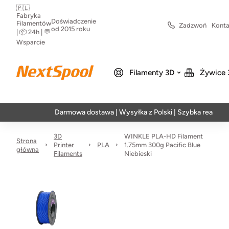
🇵🇱
Fabryka
Doświadczenie
Filamentów
Zadzwoń
Konta
od 2015 roku
| 📦 24h | 💬
Wsparcie
Filamenty 3D
Żywice 
Darmowa dostawa | Wysyłka z Polski | Szybka realizacja w 24
3D
WINKLE PLA-HD Filament
Strona
Printer
PLA
1.75mm 300g Pacific Blue
główna
Filaments
Niebieski