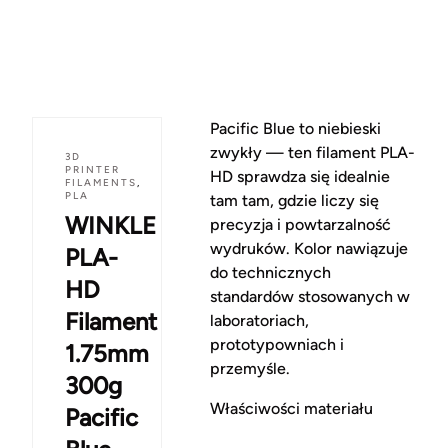
Pacific Blue to niebieski
zwykły — ten filament PLA-
3D
PRINTER
HD sprawdza się idealnie
FILAMENTS
,
PLA
tam tam, gdzie liczy się
WINKLE
precyzja i powtarzalność
wydruków. Kolor nawiązuje
PLA-
do technicznych
HD
standardów stosowanych w
Filament
laboratoriach,
prototypowniach i
1.75mm
przemyśle.
300g
Właściwości materiału
Pacific