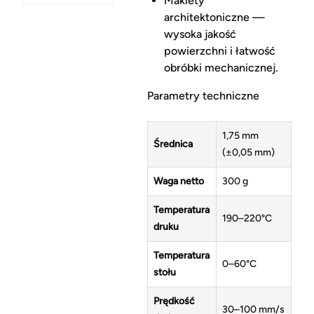
Makiety
architektoniczne —
wysoka jakość
powierzchni i łatwość
obróbki mechanicznej.
Parametry techniczne
1,75 mm
Średnica
(±0,05 mm)
Waga netto
300 g
Temperatura
190–220°C
druku
Temperatura
0–60°C
stołu
Prędkość
30–100 mm/s