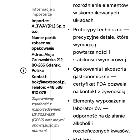
rozróżnienie elementów
Informacje o
w skomplikowanych
importerze
układach.
Importer:
ALTWAY(PL) Sp. z
Prototypy techniczne —
o.o.
precyzyjne detale, które
Numer partii:
zobacz na
wymagają
opakowaniu
powtarzalności i
Adres:
Aleja
stabilności wymiarowej.
Grunwaldzka 212,
80-266 Gdańsk,
Opakowania i akcesoria
Polska
gastronomiczne —
Kontakt:
bok@nextspool.pl,
certyfikat FDA pozwala
Telefon: +48 588
na kontakt z żywnością.
810 078
Zapewniamy
Elementy wyposażenia
zgodność z
laboratoriów —
rozporządzeniem
UE 2023/988
odporność na działanie
(GPSR) oraz innymi
alkoholi i
obowiązującymi
rozcieńczonych kwasów.
normami.