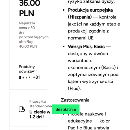
36.00
ryzyko zatkania dyszy.
Produkcja europejska
PLN
(Hiszpania)
— kontrola
Najniższa
jakości na każdym etapie
cena z 30
produkcji zgodnie z
dni
poprzedzających
normami UE.
obniżkę:
Wersja Plus, Basic
—
40.00
PLN
dostępny w dwóch
wariantach:
Produkty
ekonomicznym (Basic) i
powiązane
zoptymalizowanym pod
+81
kątem wytrzymałości
(Plus).
Zastosowania
Przesyłka
standardowa
Bezpłatnie
U ciebie w
Modele naukowe i
1-2 dni!
edukacyjne — kolor
Pacific Blue ułatwia