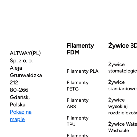
Filamenty
Żywice 3
FDM
ALTWAY(PL)
Sp. z o. o.
Żywice
Aleja
stomatologi
Filamenty PLA
Grunwaldzka
212
Żywice
Filamenty
standardowe
PETG
80-266
Gdańsk,
Żywice
Filamenty
Polska
wysokiej
ABS
Pokaż na
rozdzielczoś
Filamenty
mapie
Żywice Wate
TPU
Washable
Filamenty