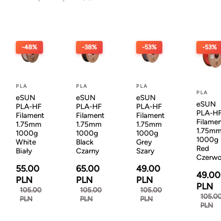
-48%
-38%
-53%
-53%
PLA
PLA
PLA
PLA
eSUN
eSUN
eSUN
eSUN
PLA-HF
PLA-HF
PLA-HF
PLA-H
Filament
Filament
Filament
Filame
1.75mm
1.75mm
1.75mm
1.75m
1000g
1000g
1000g
1000g
White
Black
Grey
Red
Biały
Czarny
Szary
Czerw
55.00
65.00
49.00
49.00
PLN
PLN
PLN
PLN
105.00
105.00
105.00
105.0
PLN
PLN
PLN
PLN