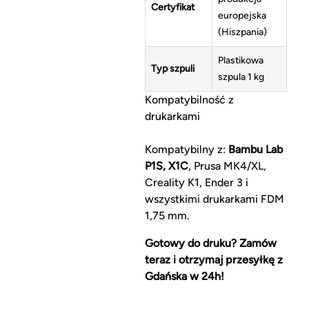
Certyfikat
europejska
(Hiszpania)
Plastikowa
Typ szpuli
szpula 1 kg
Kompatybilność z
drukarkami
Kompatybilny z:
Bambu Lab
P1S, X1C
, Prusa MK4/XL,
Creality K1, Ender 3 i
wszystkimi drukarkami FDM
1,75 mm.
Gotowy do druku? Zamów
teraz i otrzymaj przesyłkę z
Gdańska w 24h!