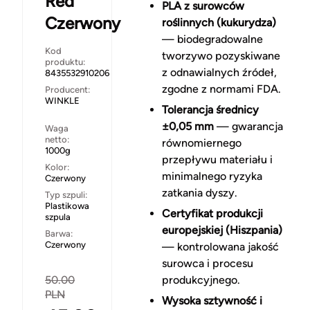
Red
PLA z surowców
Czerwony
roślinnych (kukurydza)
— biodegradowalne
Kod
tworzywo pozyskiwane
produktu:
z odnawialnych źródeł,
8435532910206
zgodne z normami FDA.
Producent:
WINKLE
Tolerancja średnicy
±0,05 mm
— gwarancja
Waga
netto:
równomiernego
1000g
przepływu materiału i
Kolor:
minimalnego ryzyka
Czerwony
zatkania dyszy.
Typ szpuli:
Plastikowa
Certyfikat produkcji
szpula
europejskiej (Hiszpania)
Barwa:
Czerwony
— kontrolowana jakość
surowca i procesu
50.00
produkcyjnego.
PLN
Wysoka sztywność i