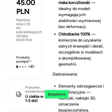
45.00
niska kurczliwość
—
idealny do modeli
PLN
wymagających
Najniższa
stabilności wymiarowej
cena z 30
bez deformacji.
dni
poprzedzających
Chłodzenie 100%
—
obniżkę:
konieczne do uzyskania
50.00
PLN
ostrych krawędzi i detali,
szczególnie w modelach
Produkty
o skomplikowanej
powiązane
geometrii.
+81
Zastosowania
Elementy ostrzegawcze i
Przesyłka
standardowa
sygnalizacyjne —
Bezpłatnie
U ciebie w
tabliczki, naklejki 3D,
1-2 dni!
oznaczenia
bezpieczeństwa.