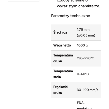
ozdoby ścienne o
wyrazistym charakterze.
Parametry techniczne
1,75 mm
Średnica
(±0,05 mm)
Waga netto
1000 g
Temperatura
190–220°C
druku
Temperatura
0–60°C
stołu
Prędkość
30–100 mm/s
druku
FDA,
produkcja