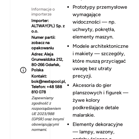
Prototypy przemysłowe
Informacje o
wymagające
importerze
Importer:
widoczności — np.
ALTWAY(PL) Sp. z
uchwyty, pokrętła,
o.o.
elementy maszyn.
Numer partii:
zobacz na
Modele architektoniczne
opakowaniu
i makiety — szczegóły,
Adres:
Aleja
Grunwaldzka 212,
które muszą przyciągać
80-266 Gdańsk,
uwagę bez utraty
Polska
precyzji.
Kontakt:
bok@nextspool.pl,
Akcesoria do gier
Telefon: +48 588
810 078
planszowych i figurek —
Zapewniamy
żywe kolory
zgodność z
podkreślające detale
rozporządzeniem
UE 2023/988
malarskie.
(GPSR) oraz innymi
Elementy dekoracyjne
obowiązującymi
normami.
— lampy, wazony,