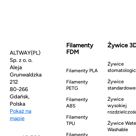
Filamenty
Żywice 3
FDM
ALTWAY(PL)
Sp. z o. o.
Żywice
Aleja
stomatologi
Filamenty PLA
Grunwaldzka
212
Żywice
Filamenty
standardowe
PETG
80-266
Gdańsk,
Żywice
Filamenty
Polska
wysokiej
ABS
Pokaż na
rozdzielczoś
Filamenty
mapie
Żywice Wate
TPU
Washable
Filamenty