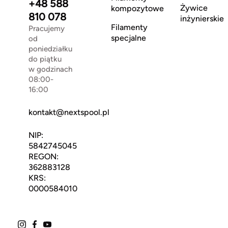
+48 588
Żywice
kompozytowe
810 078
inżynierskie
Filamenty
Pracujemy
specjalne
od
poniedziałku
do piątku
w godzinach
08:00-
16:00
kontakt@nextspool.pl
NIP:
5842745045
REGON:
362883128
KRS:
0000584010