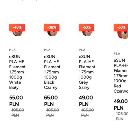
-48%
-38%
-53%
-53%
PLA
PLA
PLA
PLA
eSUN
eSUN
eSUN
eSUN
PLA-HF
PLA-HF
PLA-HF
PLA-H
Filament
Filament
Filament
Filame
1.75mm
1.75mm
1.75mm
1.75m
1000g
1000g
1000g
1000g
White
Black
Grey
Red
Biały
Czarny
Szary
Czerw
55.00
65.00
49.00
49.00
PLN
PLN
PLN
PLN
105.00
105.00
105.00
105.0
PLN
PLN
PLN
PLN