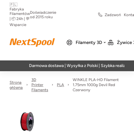
🇵🇱
Fabryka
Doświadczenie
Filamentów
Zadzwoń
Konta
od 2015 roku
| 📦 24h | 💬
Wsparcie
Filamenty 3D
Żywice 
Darmowa dostawa | Wysyłka z Polski | Szybka realizacja w 24h
3D
WINKLE PLA-HD Filament
Strona
Printer
PLA
1.75mm 1000g Devil Red
główna
Filaments
Czerwony