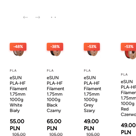
-48%
-38%
-53%
-53%
PLA
PLA
PLA
PLA
eSUN
eSUN
eSUN
eSUN
PLA-HF
PLA-HF
PLA-HF
PLA-H
Filament
Filament
Filament
Filame
1.75mm
1.75mm
1.75mm
1.75m
1000g
1000g
1000g
1000g
White
Black
Grey
Red
Biały
Czarny
Szary
Czerw
55.00
65.00
49.00
49.00
PLN
PLN
PLN
PLN
105.00
105.00
105.00