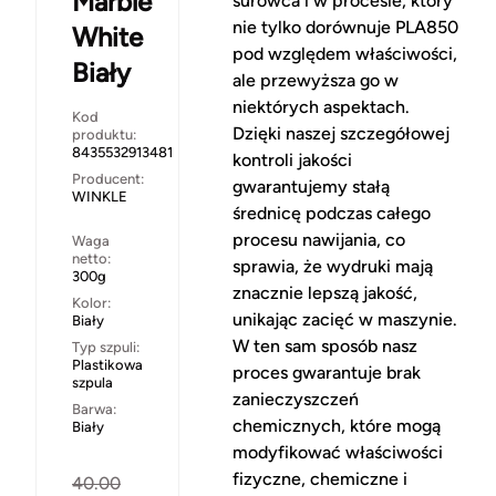
Marble
surowca i w procesie, który
nie tylko dorównuje PLA850
White
pod względem właściwości,
Biały
ale przewyższa go w
niektórych aspektach.
Kod
Dzięki naszej szczegółowej
produktu:
8435532913481
kontroli jakości
Producent:
gwarantujemy stałą
WINKLE
średnicę podczas całego
procesu nawijania, co
Waga
netto:
sprawia, że wydruki mają
300g
znacznie lepszą jakość,
Kolor:
unikając zacięć w maszynie.
Biały
W ten sam sposób nasz
Typ szpuli:
Plastikowa
proces gwarantuje brak
szpula
zanieczyszczeń
Barwa:
chemicznych, które mogą
Biały
modyfikować właściwości
fizyczne, chemiczne i
40.00