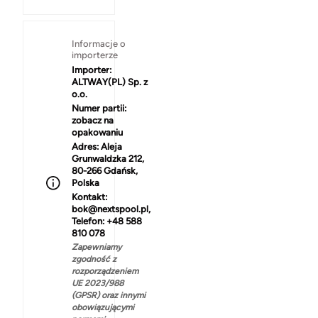
Informacje o
importerze
Importer:
ALTWAY(PL) Sp. z
o.o.
Numer partii:
zobacz na
opakowaniu
Adres:
Aleja
Grunwaldzka 212,
80-266 Gdańsk,
Polska
Kontakt:
bok@nextspool.pl,
Telefon: +48 588
810 078
Zapewniamy
zgodność z
rozporządzeniem
UE 2023/988
(GPSR) oraz innymi
obowiązującymi