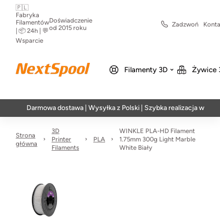
🇵🇱
Fabryka
Doświadczenie
Filamentów
Zadzwoń
Konta
od 2015 roku
| 📦 24h | 💬
Wsparcie
Filamenty 3D
Żywice 
Darmowa dostawa | Wysyłka z Polski | Szybka realizacja w 24h
3D
WINKLE PLA-HD Filament
Strona
Printer
PLA
1.75mm 300g Light Marble
główna
Filaments
White Biały