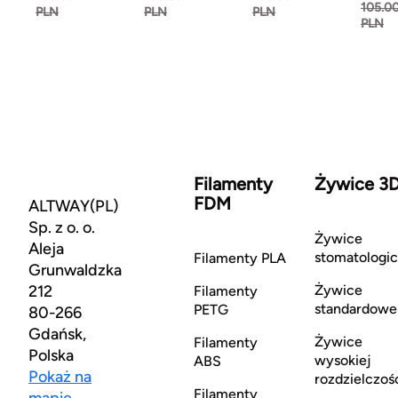
105.0
PLN
PLN
PLN
PLN
Filamenty
Żywice 3
FDM
ALTWAY(PL)
Sp. z o. o.
Żywice
Aleja
stomatologi
Filamenty PLA
Grunwaldzka
212
Żywice
Filamenty
standardowe
PETG
80-266
Gdańsk,
Żywice
Filamenty
Polska
wysokiej
ABS
Pokaż na
rozdzielczoś
Filamenty