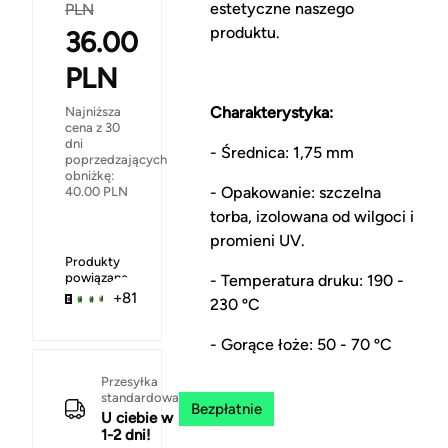
estetyczne naszego
PLN
produktu.
36.00
PLN
Charakterystyka:
Najniższa
cena z 30
dni
- Średnica: 1,75 mm
poprzedzających
obniżkę:
- Opakowanie: szczelna
40.00
PLN
torba, izolowana od wilgoci i
promieni UV.
Produkty
powiązane
- Temperatura druku: 190 -
+81
230 ºC
- Gorące łoże: 50 - 70 ºC
Przesyłka
standardowa
Bezpłatnie
U ciebie w
1-2 dni!