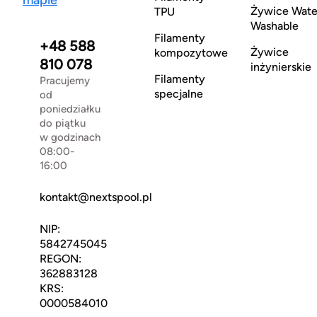
mapie
Żywice Wate
TPU
Washable
Filamenty
+48 588
Żywice
kompozytowe
810 078
inżynierskie
Filamenty
Pracujemy
specjalne
od
poniedziałku
do piątku
w godzinach
08:00-
16:00
kontakt@nextspool.pl
NIP:
5842745045
REGON:
362883128
KRS:
0000584010