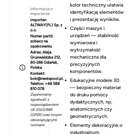
kolor techniczny ułatwia
Informacje o
identyfikację elementów
importerze
i prezentację wyników.
Importer:
ALTWAY(PL) Sp. z
Części maszyn i
o.o.
urządzeń — stabilność
Numer partii:
zobacz na
wymiarowa i
opakowaniu
wytrzymałość
Adres:
Aleja
mechaniczna dla
Grunwaldzka 212,
80-266 Gdańsk,
precyzyjnych
Polska
komponentów.
Kontakt:
bok@nextspool.pl,
Edukacyjne modele 3D
Telefon: +48 588
— bezpieczny materiał
810 078
do druku pomocy
Zapewniamy
zgodność z
dydaktycznych, np.
rozporządzeniem
anatomicznych czy
UE 2023/988
(GPSR) oraz innymi
geometrycznych.
obowiązującymi
Elementy dekoracyjne o
normami.
industrialnym