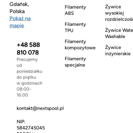
Gdańsk,
Żywice
Filamenty
Polska
wysokiej
ABS
Pokaż na
rozdzielczoś
Filamenty
mapie
Żywice Wate
TPU
Washable
Filamenty
+48 588
Żywice
kompozytowe
810 078
inżynierskie
Filamenty
Pracujemy
specjalne
od
poniedziałku
do piątku
w godzinach
08:00-
16:00
kontakt@nextspool.pl
NIP:
5842745045