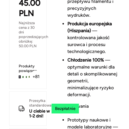
45.00
przepływu filamentu i
precyzyjnych
PLN
wydruków.
Najniższa
Produkcja europejska
cena z 30
(Hiszpania)
—
dni
poprzedzających
kontrolowana jakość
obniżkę:
surowca i procesu
50.00
PLN
technologicznego.
Chłodzenie 100%
—
Produkty
optymalne warunki dla
powiązane
detali o skomplikowanej
+81
geometrii,
minimalizujące ryzyko
deformacji.
Przesyłka
standardowa
Zastosowania
Bezpłatnie
U ciebie w
1-2 dni!
Prototypy naukowe i
modele laboratoryjne —