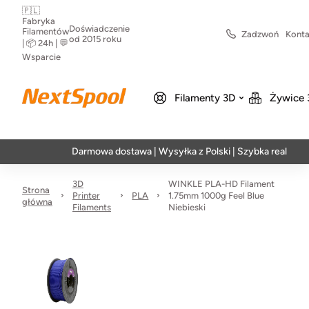
🇵🇱
Fabryka
Doświadczenie
Filamentów
Zadzwoń
Konta
od 2015 roku
| 📦 24h | 💬
Wsparcie
Filamenty 3D
Żywice 
Darmowa dostawa | Wysyłka z Polski | Szybka realizacja w 24
3D
WINKLE PLA-HD Filament
Strona
Printer
PLA
1.75mm 1000g Feel Blue
główna
Filaments
Niebieski