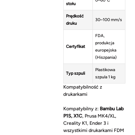
0–60°C
stołu
Prędkość
30–100 mm/s
druku
FDA,
produkcja
Certyfikat
europejska
(Hiszpania)
Plastikowa
Typ szpuli
szpula 1 kg
Kompatybilność z
drukarkami
Kompatybilny z:
Bambu Lab
P1S, X1C
, Prusa MK4/XL,
Creality K1, Ender 3 i
wszystkimi drukarkami FDM