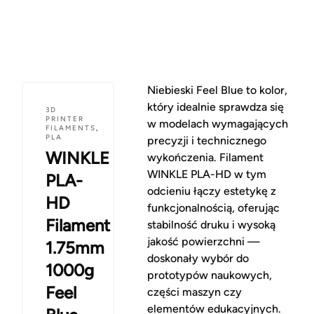
Niebieski Feel Blue to kolor,
który idealnie sprawdza się
3D
PRINTER
w modelach wymagających
FILAMENTS
,
PLA
precyzji i technicznego
WINKLE
wykończenia. Filament
WINKLE PLA-HD w tym
PLA-
odcieniu łączy estetykę z
HD
funkcjonalnością, oferując
Filament
stabilność druku i wysoką
jakość powierzchni —
1.75mm
doskonały wybór do
1000g
prototypów naukowych,
Feel
części maszyn czy
elementów edukacyjnych.