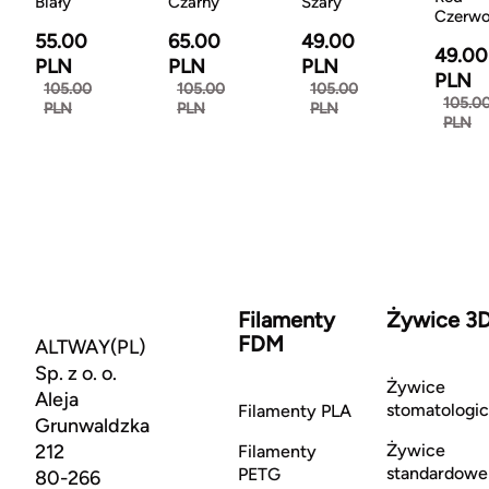
Biały
Czarny
Szary
Czerw
55.00
65.00
49.00
49.00
PLN
PLN
PLN
PLN
105.00
105.00
105.00
105.0
PLN
PLN
PLN
PLN
Filamenty
Żywice 3
FDM
ALTWAY(PL)
Sp. z o. o.
Żywice
Aleja
stomatologi
Filamenty PLA
Grunwaldzka
212
Żywice
Filamenty
standardowe
PETG
80-266