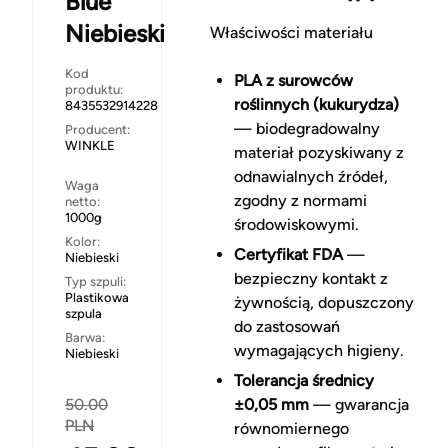
Blue
Niebieski
Właściwości materiału
Kod
PLA z surowców
produktu:
roślinnych (kukurydza)
8435532914228
— biodegradowalny
Producent:
WINKLE
materiał pozyskiwany z
odnawialnych źródeł,
Waga
zgodny z normami
netto:
1000g
środowiskowymi.
Kolor:
Certyfikat FDA
—
Niebieski
bezpieczny kontakt z
Typ szpuli:
Plastikowa
żywnością, dopuszczony
szpula
do zastosowań
Barwa:
wymagających higieny.
Niebieski
Tolerancja średnicy
50.00
±0,05 mm
— gwarancja
PLN
równomiernego