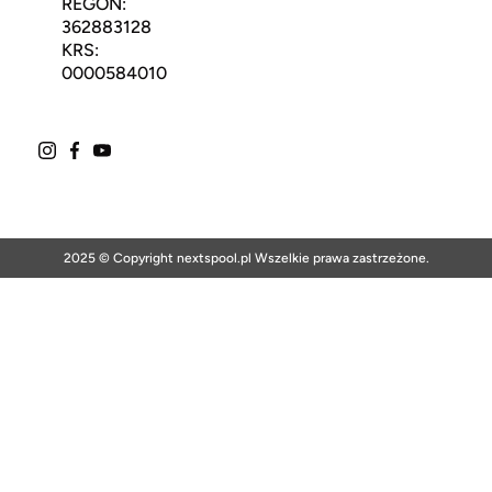
REGON:
362883128
KRS:
0000584010