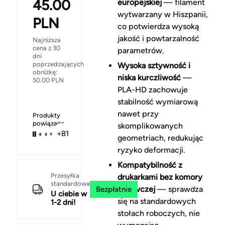
45.00
europejskiej
— filament
wytwarzany w Hiszpanii,
PLN
co potwierdza wysoką
jakość i powtarzalność
Najniższa
cena z 30
parametrów.
dni
poprzedzających
Wysoka sztywność i
obniżkę:
niska kurczliwość
—
50.00
PLN
PLA-HD zachowuje
stabilność wymiarową
nawet przy
Produkty
powiązane
skomplikowanych
+81
geometriach, redukując
ryzyko deformacji.
Kompatybilność z
Przesyłka
drukarkami bez komory
standardowa
grzewczej
— sprawdza
Bezpłatnie
U ciebie w
się na standardowych
1-2 dni!
stołach roboczych, nie