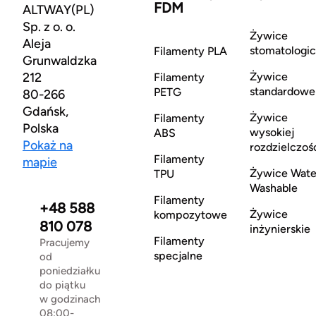
FDM
ALTWAY(PL)
Sp. z o. o.
Żywice
Aleja
stomatologi
Filamenty PLA
Grunwaldzka
212
Żywice
Filamenty
standardowe
PETG
80-266
Gdańsk,
Żywice
Filamenty
Polska
wysokiej
ABS
Pokaż na
rozdzielczoś
Filamenty
mapie
Żywice Wate
TPU
Washable
Filamenty
+48 588
Żywice
kompozytowe
810 078
inżynierskie
Filamenty
Pracujemy
specjalne
od
poniedziałku
do piątku
w godzinach
08:00-