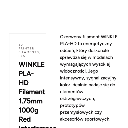
Czerwony filament WINKLE
PLA-HD to energetyczny
3D
PRINTER
odcień, który doskonale
FILAMENTS
,
PLA
sprawdza się w modelach
WINKLE
wymagających wysokiej
widoczności. Jego
PLA-
intensywny, sygnalizacyjny
HD
kolor idealnie nadaje się do
Filament
elementów
ostrzegawczych,
1.75mm
prototypów
1000g
przemysłowych czy
Red
akcesoriów sportowych.