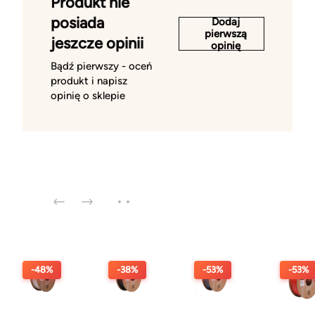
Produkt nie
posiada
Dodaj
pierwszą
jeszcze opinii
opinię
Bądź pierwszy - oceń
produkt i napisz
opinię o sklepie
-48%
-38%
-53%
-53%