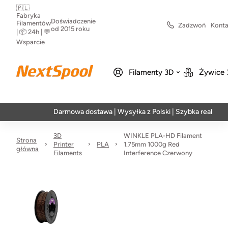
🇵🇱
Fabryka
Doświadczenie
Filamentów
Zadzwoń
Konta
od 2015 roku
| 📦 24h | 💬
Wsparcie
Filamenty 3D
Żywice 
Darmowa dostawa | Wysyłka z Polski | Szybka realizacja w 24h
3D
WINKLE PLA-HD Filament
Strona
Printer
PLA
1.75mm 1000g Red
główna
Filaments
Interference Czerwony