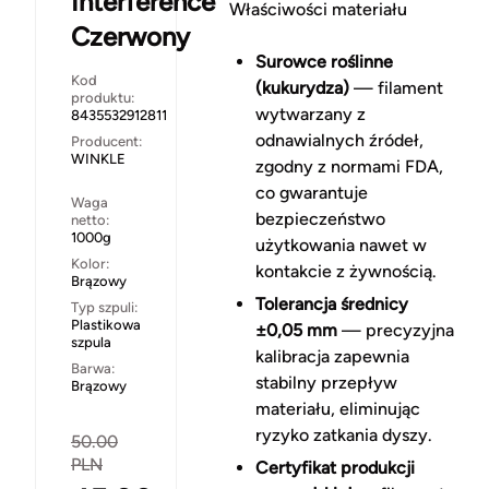
Interference
Właściwości materiału
Czerwony
Surowce roślinne
Kod
(kukurydza)
— filament
produktu:
wytwarzany z
8435532912811
odnawialnych źródeł,
Producent:
WINKLE
zgodny z normami FDA,
co gwarantuje
Waga
bezpieczeństwo
netto:
1000g
użytkowania nawet w
Kolor:
kontakcie z żywnością.
Brązowy
Tolerancja średnicy
Typ szpuli:
Plastikowa
±0,05 mm
— precyzyjna
szpula
kalibracja zapewnia
Barwa:
stabilny przepływ
Brązowy
materiału, eliminując
ryzyko zatkania dyszy.
50.00
PLN
Certyfikat produkcji