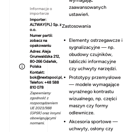
wymagając
zaawansowanych
Informacje o
importerze
ustawień.
Importer:
ALTWAY(PL) Sp. z
Zastosowania
o.o.
Numer partii:
Elementy ostrzegawcze i
zobacz na
opakowaniu
sygnalizacyjne — np.
Adres:
Aleja
obudowy czujników,
Grunwaldzka 212,
tabliczki informacyjne
80-266 Gdańsk,
Polska
czy uchwyty narzędzi.
Kontakt:
Prototypy przemysłowe
bok@nextspool.pl,
Telefon: +48 588
— modele wymagające
810 078
wyraźnego kontrastu
Zapewniamy
wizualnego, np. części
zgodność z
rozporządzeniem
maszyn czy formy
UE 2023/988
odlewnicze.
(GPSR) oraz innymi
obowiązującymi
Akcesoria sportowe —
normami.
uchwyty, osłony czy