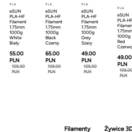
PLA
PLA
PLA
PLA
eSUN
eSUN
eSUN
eSUN
PLA-HF
PLA-HF
PLA-HF
PLA-H
Filament
Filament
Filament
Filame
1.75mm
1.75mm
1.75mm
1.75m
1000g
1000g
1000g
1000g
White
Black
Grey
Red
Biały
Czarny
Szary
Czerw
55.00
65.00
49.00
49.00
PLN
PLN
PLN
PLN
105.00
105.00
105.00
105.0
PLN
PLN
PLN
PLN
Filamenty
Żywice 3